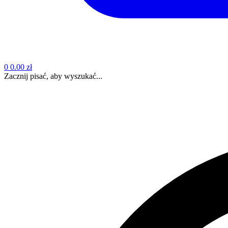
0
0.00 zł
Zacznij pisać, aby wyszukać...