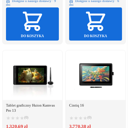
Dostępne u naszego dostawcy · 9
Dostępne u naszego dostawcy · 6
dni
dni
DO KOSZYKA
DO KOSZYKA
Tablet graficzny Huion Kamvas
Cintiq 16
Pro 13
(0)
(0)
1,320.69 zł
3,770.38 zł