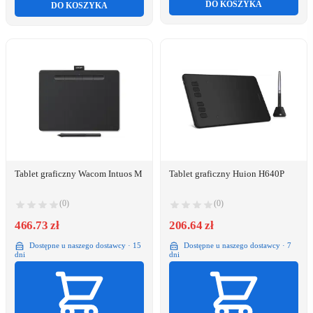
DO KOSZYKA
DO KOSZYKA
Tablet graficzny Wacom Intuos M
Tablet graficzny Huion H640P
(0)
(0)
466.73 zł
206.64 zł
Dostępne u naszego dostawcy · 15
Dostępne u naszego dostawcy · 7
dni
dni