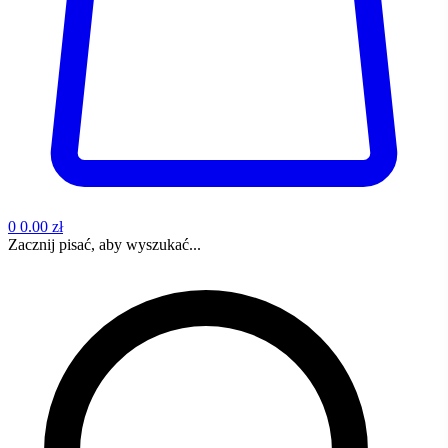
0
0.00 zł
Zacznij pisać, aby wyszukać...