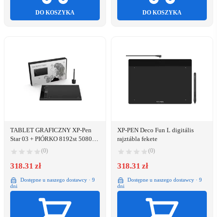
DO KOSZYKA
DO KOSZYKA
TABLET GRAFICZNY XP-Pen
XP-PEN Deco Fun L digitális
Star 03 + PIÓRKO 8192st 5080
rajztábla fekete
LPI 25,4 x 15,2 cm
(0)
(0)
318.31 zł
318.31 zł
Dostępne u naszego dostawcy · 9
Dostępne u naszego dostawcy · 9
dni
dni