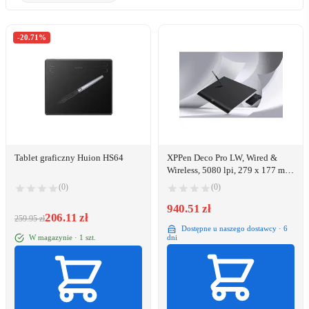
-20.71%
Tablet graficzny Huion HS64
XPPen Deco Pro LW, Wired &
Wireless, 5080 lpi, 279 x 177 mm,
USB/Bluetooth, 1 cm, Pen
(0)
(0)
940.51 zł
206.11 zł
259.95 zł
Dostępne u naszego dostawcy · 6
W magazynie · 1 szt.
dni