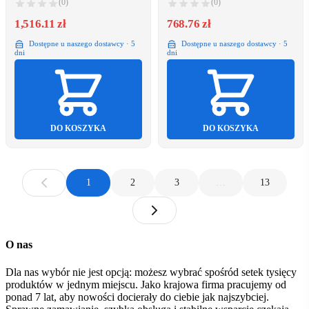
(0)
(0)
1,516.11 zł
768.76 zł
Dostępne u naszego dostawcy · 5
Dostępne u naszego dostawcy · 5
dni
dni
DO KOSZYKA
DO KOSZYKA
1
2
3
…
13
O nas
Dla nas wybór nie jest opcją: możesz wybrać spośród setek tysięcy
produktów w jednym miejscu. Jako krajowa firma pracujemy od
ponad 7 lat, aby nowości docierały do ciebie jak najszybciej.