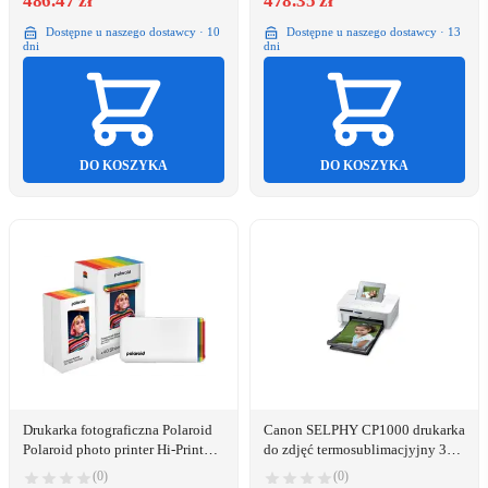
486.47 zł
478.35 zł
Dostępne u naszego dostawcy · 10
Dostępne u naszego dostawcy · 13
dni
dni
DO KOSZYKA
DO KOSZYKA
Drukarka fotograficzna Polaroid
Canon SELPHY CP1000 drukarka
Polaroid photo printer Hi-Print
do zdjęć termosublimacjyjny 300
Gen2 E-box, white
x 300 DPI
(0)
(0)