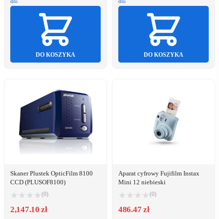
dni
dni
DO KOSZYKA
DO KOSZYKA
Skaner Plustek OpticFilm 8100
Aparat cyfrowy Fujifilm Instax
CCD (PLUSOF8100)
Mini 12 niebieski
(0)
(0)
2,147.10 zł
486.47 zł