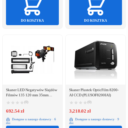
DO KOSZYKA
DO KOSZYKA
Skaner LED Negatywów Slajdów
Skaner Plustek OpticFilm 8200-
Filmów 135 120 mm 35mm
AI CCD (PLUSOF8200IAI)
135mm 120mm na JPG / FDA-S2
(0)
(0)
692.54 zł
3,218.02 zł
Dostępne u naszego dostawcy · 6
Dostępne u naszego dostawcy · 9
dni
dni