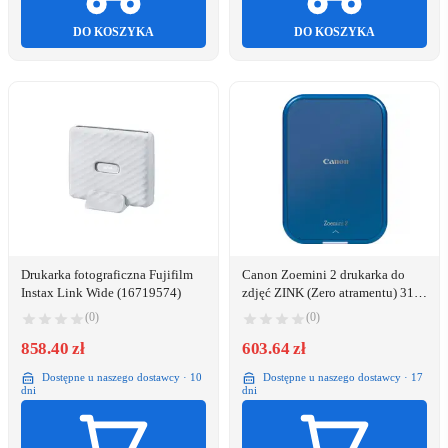
DO KOSZYKA
DO KOSZYKA
Drukarka fotograficzna Fujifilm
Canon Zoemini 2 drukarka do
Instax Link Wide (16719574)
zdjęć ZINK (Zero atramentu) 313
x 500 DPI 2" x 3" (5x7.6 cm)
(0)
(0)
858.40 zł
603.64 zł
Dostępne u naszego dostawcy · 10
Dostępne u naszego dostawcy · 17
dni
dni