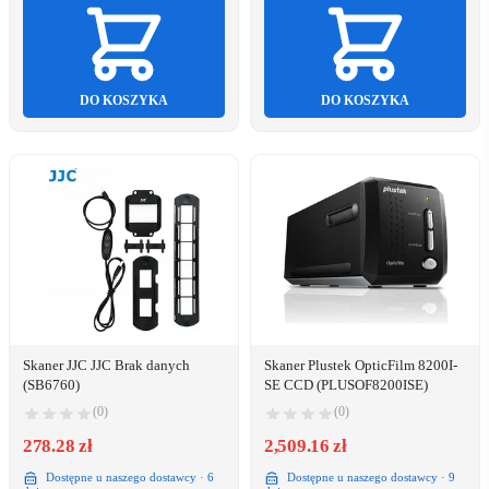
DO KOSZYKA
DO KOSZYKA
Skaner JJC JJC Brak danych
Skaner Plustek OpticFilm 8200I-
(SB6760)
SE CCD (PLUSOF8200ISE)
(0)
(0)
278.28 zł
2,509.16 zł
Dostępne u naszego dostawcy · 6
Dostępne u naszego dostawcy · 9