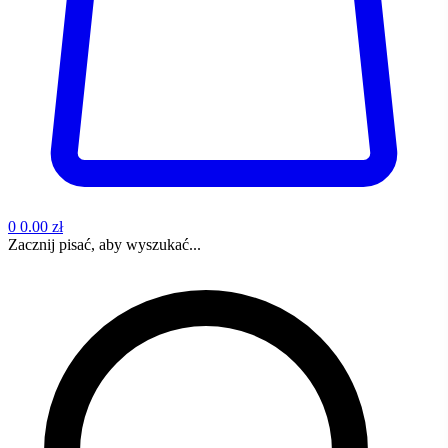
0
0.00 zł
Zacznij pisać, aby wyszukać...