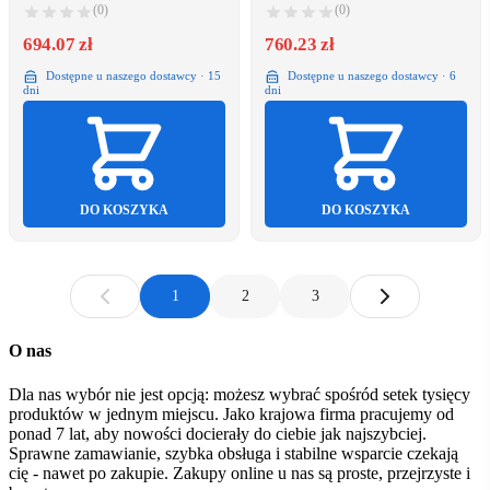
Fotodrucker retail
Natychmiastowych Zink / Step
(0)
(0)
Slim Barbie
694.07 zł
760.23 zł
Dostępne u naszego dostawcy · 15
Dostępne u naszego dostawcy · 6
dni
dni
DO KOSZYKA
DO KOSZYKA
1
2
3
O nas
Dla nas wybór nie jest opcją: możesz wybrać spośród setek tysięcy
produktów w jednym miejscu. Jako krajowa firma pracujemy od
ponad 7 lat, aby nowości docierały do ciebie jak najszybciej.
Sprawne zamawianie, szybka obsługa i stabilne wsparcie czekają
cię - nawet po zakupie. Zakupy online u nas są proste, przejrzyste i