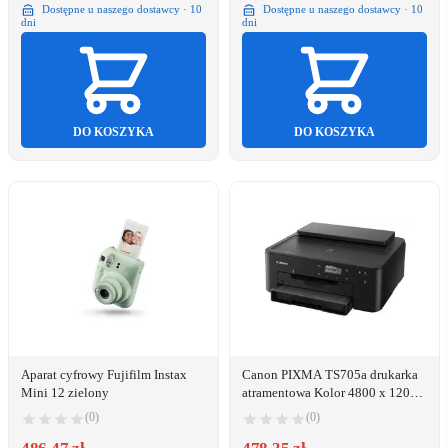
Dostępne u naszego dostawcy · 10
Dostępne u naszego dostawcy · 10
dni
dni
DO KOSZYKA
DO KOSZYKA
Aparat cyfrowy Fujifilm Instax
Canon PIXMA TS705a drukarka
Mini 12 zielony
atramentowa Kolor 4800 x 1200
DPI A4 Wi-Fi
(0)
(0)