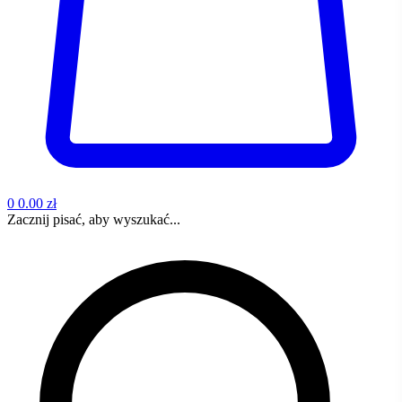
0
0.00 zł
Zacznij pisać, aby wyszukać...