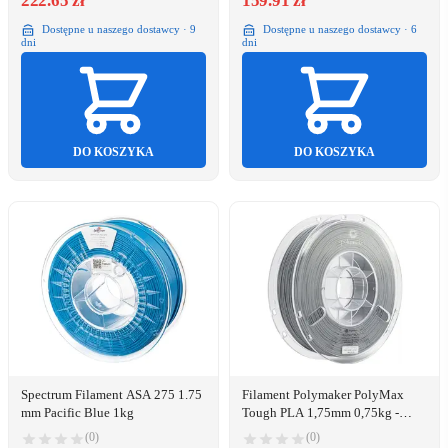
222.65 zł
159.91 zł
Dostępne u naszego dostawcy · 9
Dostępne u naszego dostawcy · 6
dni
dni
DO KOSZYKA
DO KOSZYKA
Spectrum Filament ASA 275 1.75
Filament Polymaker PolyMax
mm Pacific Blue 1kg
Tough PLA 1,75mm 0,75kg -
Grey}
(0)
(0)