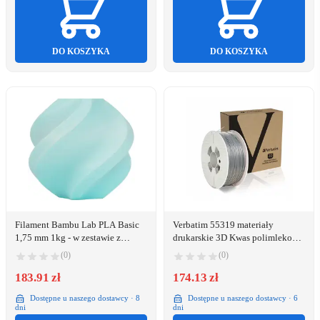
DO KOSZYKA
DO KOSZYKA
Filament Bambu Lab PLA Basic
Verbatim 55319 materiały
1,75 mm 1kg - w zestawie z
drukarskie 3D Kwas polimlekowy
wielorazową szpulą - Arctic
(PLA) Srebrny 1 kg
(0)
(0)
Whisper}
183.91 zł
174.13 zł
Dostępne u naszego dostawcy · 8
Dostępne u naszego dostawcy · 6
dni
dni