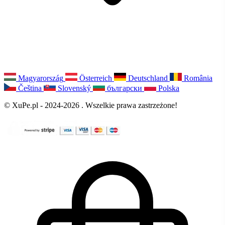
Magyarország
Österreich
Deutschland
România
Čeština
Slovenský
български
Polska
© XuPe.pl - 2024-2026 . Wszelkie prawa zastrzeżone!