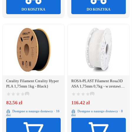
DO KOSZYKA
DO KOSZYKA
Creality Filament Creality Hyper
ROSA-PLAST Filament Rosa3D
PLA 1,75mm 1kg - Black}
ASA 1,75mm 0,7kg - w zestawie z
wielorazową szpulą - White}
(0)
(0)
82.56 zł
116.42 zł
Dostępne u naszego dostawcy · 16
Dostępne u naszego dostawcy · 8
dni
dni