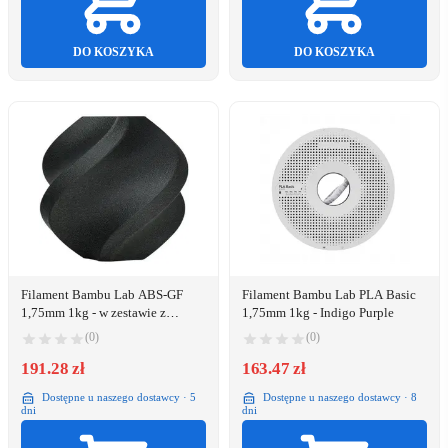
DO KOSZYKA
DO KOSZYKA
Filament Bambu Lab ABS-GF
Filament Bambu Lab PLA Basic
1,75mm 1kg - w zestawie z
1,75mm 1kg - Indigo Purple
wielorazową szpulą - Black}
(0)
(0)
191.28 zł
163.47 zł
Dostępne u naszego dostawcy · 5
Dostępne u naszego dostawcy · 8
dni
dni