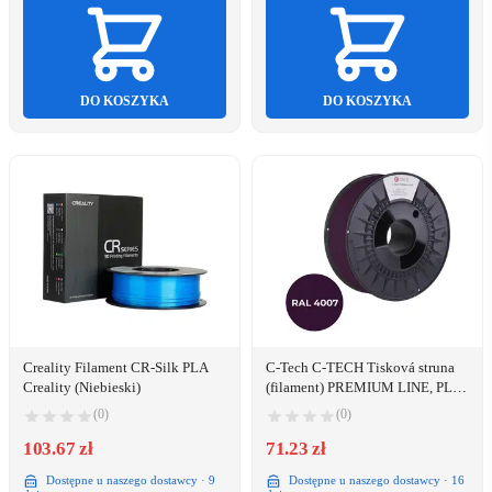
DO KOSZYKA
DO KOSZYKA
Creality Filament CR-Silk PLA
C-Tech C-TECH Tisková struna
Creality (Niebieski)
(filament) PREMIUM LINE, PLA,
purpurová fialková, RAL4007,
(0)
(0)
1,75mm, 1kg
103.67 zł
71.23 zł
Dostępne u naszego dostawcy · 9
Dostępne u naszego dostawcy · 16