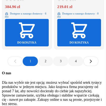
DND5E171
384.96 zł
219.01 zł
Dostępne u naszego dostawcy · 6
Dostępne u naszego dostawcy · 8
dni
dni
DO KOSZYKA
DO KOSZYKA
1
2
3
4
O nas
Dla nas wybór nie jest opcją: możesz wybrać spośród setek tysięcy
produktów w jednym miejscu. Jako krajowa firma pracujemy od
ponad 7 lat, aby nowości docierały do ciebie jak najszybciej.
Sprawne zamawianie, szybka obsługa i stabilne wsparcie czekają
cię - nawet po zakupie. Zakupy online u nas są proste, przejrzyste i
bez stresu.