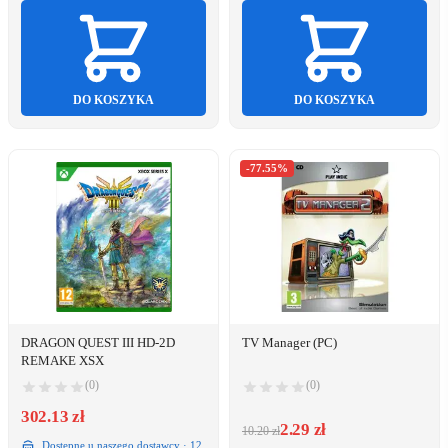
DO KOSZYKA
DO KOSZYKA
-77.55%
DRAGON QUEST III HD-2D
TV Manager (PC)
REMAKE XSX
(0)
(0)
302.13 zł
2.29 zł
10.20 zł
Dostępne u naszego dostawcy · 12