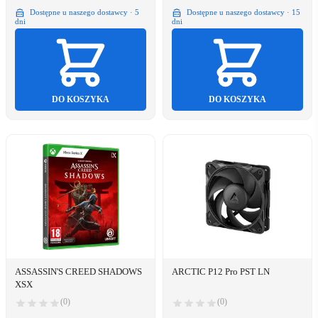
Dostępne u naszego dostawcy · 5
Dostępne u naszego dostawcy · 15
dni
dni
DO KOSZYKA
DO KOSZYKA
ASSASSIN'S CREED SHADOWS
ARCTIC P12 Pro PST LN
XSX
(0)
(0)