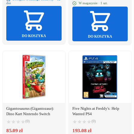
W magazynie · 1 szt.
dni
DO KOSZYKA
DO KOSZYKA
Gigantosaurus (Gigantozaur):
Five Nights at Freddy's: Help
Dino Kart Nintendo Switch
Wanted PS4
(0)
(0)
85.09 zł
193.08 zł