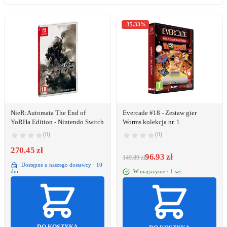
-35.33%
NieR:Automata The End of
Evercade #18 - Zestaw gier
YoRHa Edition - Nintendo Switch
Worms kolekcja nr. 1
(0)
(0)
270.45 zł
96.93 zł
149.89 zł
Dostępne u naszego dostawcy · 10
W magazynie · 1 szt.
dni