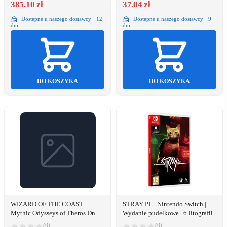
385.10 zł
37.04 zł
Dostępne u naszego dostawcy · 12
Dostępne u naszego dostawcy · 9
dni
dni
DO KOSZYKA
DO KOSZYKA
WIZARD OF THE COAST
STRAY PL | Nintendo Switch |
Mythic Odysseys of Theros DnD
Wydanie pudełkowe | 6 litografii
5e kiegészítő 256 old.
(0)
(0)