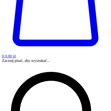
0
0.00 zł
Zacznij pisać, aby wyszukać...