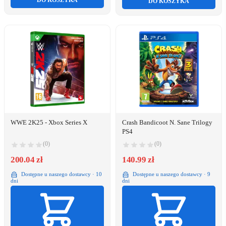
DO KOSZYKA
DO KOSZYKA
WWE 2K25 - Xbox Series X
Crash Bandicoot N. Sane Trilogy
PS4
(0)
(0)
200.04 zł
140.99 zł
Dostępne u naszego dostawcy · 10
Dostępne u naszego dostawcy · 9
dni
dni