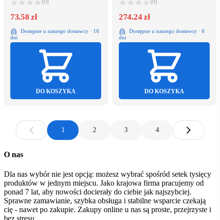
(0)
(0)
73.58 zł
274.24 zł
Dostępne u naszego dostawcy · 16
Dostępne u naszego dostawcy · 6
dni
dni
DO KOSZYKA
DO KOSZYKA
1
2
3
4
O nas
Dla nas wybór nie jest opcją: możesz wybrać spośród setek tysięcy
produktów w jednym miejscu. Jako krajowa firma pracujemy od
ponad 7 lat, aby nowości docierały do ciebie jak najszybciej.
Sprawne zamawianie, szybka obsługa i stabilne wsparcie czekają
cię - nawet po zakupie. Zakupy online u nas są proste, przejrzyste i
bez stresu.