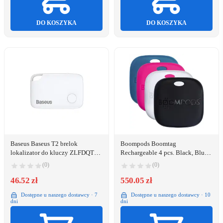
DO KOSZYKA
DO KOSZYKA
Baseus Baseus T2 brelok
Boompods Boomtag
lokalizator do kluczy ZLFDQT2-
Rechargeable 4 pcs. Black, Blue,
02
White, Pink
(0)
(0)
46.52 zł
550.05 zł
Dostępne u naszego dostawcy · 7
Dostępne u naszego dostawcy · 10
dni
dni