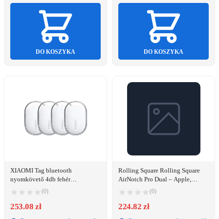
DO KOSZYKA
DO KOSZYKA
XIAOMI Tag bluetooth
Rolling Square Rolling Square
nyomkövető 4db fehér
AirNotch Pro Dual – Apple,
BHR08SKGL
Android Bluetooth Tracker
(0)
(0)
253.08 zł
224.82 zł