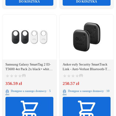
DO KOSZYKA
DO KOSZYKA
Samsung Galaxy SmartTag 2 EI-
Anker eufy Security SmartTrack
T5600 4er Pack 2x black+ white
Link - Anti-Verlust Bluetooth-Tag
Artikel Finder Graphit, Weiß
fur Handy (Packung mit 2) - fur
(0)
(0)
Apple 10.2-inch iPad, 10.9-inch
356.59 zł
iPad, 10.9-inch iPad Air, iPhone
250.57 zł
11, 12, 13, 14, SE
Dostępne u naszego dostawcy · 5
Dostępne u naszego dostawcy · 10
dni
dni