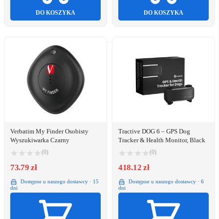
DO KOSZYKA
DO KOSZYKA
Verbatim My Finder Osobisty
Tractive DOG 6 – GPS Dog
Wyszukiwarka Czarny
Tracker & Health Monitor, Black
(0)
(0)
73.79 zł
418.12 zł
Dostępne u naszego dostawcy · 15
Dostępne u naszego dostawcy · 6
dni
dni