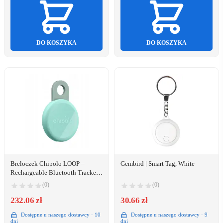
DO KOSZYKA
DO KOSZYKA
Breloczek Chipolo LOOP –
Gembird | Smart Tag, White
Rechargeable Bluetooth Tracker
with Silicone Loop for iOS &
(0)
(0)
Android, Mint
232.06 zł
30.66 zł
Dostępne u naszego dostawcy · 10
Dostępne u naszego dostawcy · 9
dni
dni