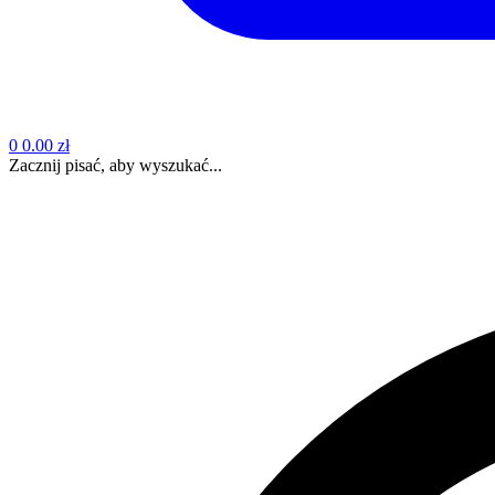
0
0.00 zł
Zacznij pisać, aby wyszukać...