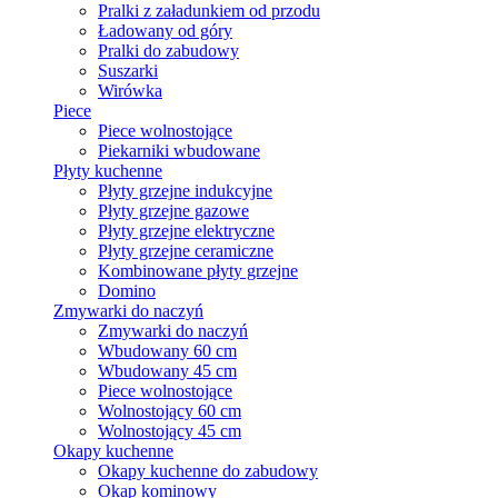
Pralki z załadunkiem od przodu
Ładowany od góry
Pralki do zabudowy
Suszarki
Wirówka
Piece
Piece wolnostojące
Piekarniki wbudowane
Płyty kuchenne
Płyty grzejne indukcyjne
Płyty grzejne gazowe
Płyty grzejne elektryczne
Płyty grzejne ceramiczne
Kombinowane płyty grzejne
Domino
Zmywarki do naczyń
Zmywarki do naczyń
Wbudowany 60 cm
Wbudowany 45 cm
Piece wolnostojące
Wolnostojący 60 cm
Wolnostojący 45 cm
Okapy kuchenne
Okapy kuchenne do zabudowy
Okap kominowy