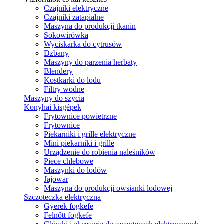
Czajniki elektryczne
Czajniki zatapialne
Maszyna do produkcji tkanin
Sokowirówka
Wyciskarka do cytrusów
Dzbany
Maszyny do parzenia herbaty
Blendery
Kostkarki do lodu
Filtry wodne
Maszyny do szycia
Konyhai kisgépek
Frytownice powietrzne
Frytownice
Piekarniki i grille elektryczne
Mini piekarniki i grille
Urządzenie do robienia naleśników
Piece chlebowe
Maszynki do lodów
Jajowar
Maszyna do produkcji owsianki lodowej
Szczoteczka elektryczna
Gyerek fogkefe
Felnőtt fogkefe