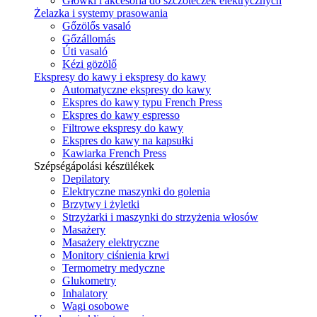
Główki i akcesoria do szczoteczek elektrycznych
Żelazka i systemy prasowania
Gőzölős vasaló
Gőzállomás
Úti vasaló
Kézi gözölő
Ekspresy do kawy i ekspresy do kawy
Automatyczne ekspresy do kawy
Ekspres do kawy typu French Press
Ekspres do kawy espresso
Filtrowe ekspresy do kawy
Ekspres do kawy na kapsułki
Kawiarka French Press
Szépségápolási készülékek
Depilatory
Elektryczne maszynki do golenia
Brzytwy i żyletki
Strzyżarki i maszynki do strzyżenia włosów
Masażery
Masażery elektryczne
Monitory ciśnienia krwi
Termometry medyczne
Glukometry
Inhalatory
Wagi osobowe