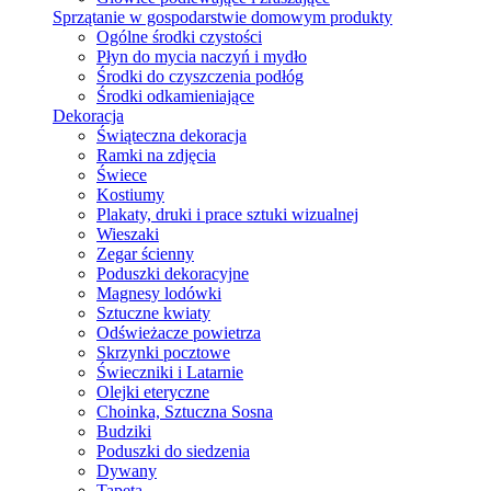
Sprzątanie w gospodarstwie domowym produkty
Ogólne środki czystości
Płyn do mycia naczyń i mydło
Środki do czyszczenia podłóg
Środki odkamieniające
Dekoracja
Świąteczna dekoracja
Ramki na zdjęcia
Świece
Kostiumy
Plakaty, druki i prace sztuki wizualnej
Wieszaki
Zegar ścienny
Poduszki dekoracyjne
Magnesy lodówki
Sztuczne kwiaty
Odświeżacze powietrza
Skrzynki pocztowe
Świeczniki i Latarnie
Olejki eteryczne
Choinka, Sztuczna Sosna
Budziki
Poduszki do siedzenia
Dywany
Tapeta