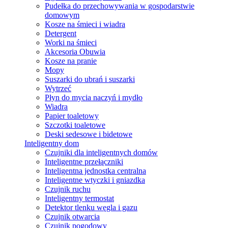
Pudełka do przechowywania w gospodarstwie
domowym
Kosze na śmieci i wiadra
Detergent
Worki na śmieci
Akcesoria Obuwia
Kosze na pranie
Mopy
Suszarki do ubrań i suszarki
Wytrzeć
Płyn do mycia naczyń i mydło
Wiadra
Papier toaletowy
Szczotki toaletowe
Deski sedesowe i bidetowe
Inteligentny dom
Czujniki dla inteligentnych domów
Inteligentne przełączniki
Inteligentna jednostka centralna
Inteligentne wtyczki i gniazdka
Czujnik ruchu
Inteligentny termostat
Detektor tlenku węgla i gazu
Czujnik otwarcia
Czujnik pogodowy