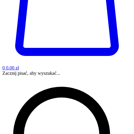
0
0.00 zł
Zacznij pisać, aby wyszukać...