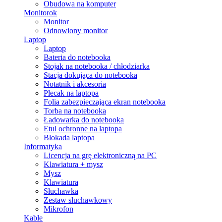
Obudowa na komputer
Monitorok
Monitor
Odnowiony monitor
Laptop
Laptop
Bateria do notebooka
Stojak na notebooka / chłodziarka
Stacja dokująca do notebooka
Notatnik i akcesoria
Plecak na laptopa
Folia zabezpieczająca ekran notebooka
Torba na notebooka
Ładowarka do notebooka
Etui ochronne na laptopa
Blokada laptopa
Informatyka
Licencja na grę elektroniczną na PC
Klawiatura + mysz
Mysz
Klawiatura
Słuchawka
Zestaw słuchawkowy
Mikrofon
Kable