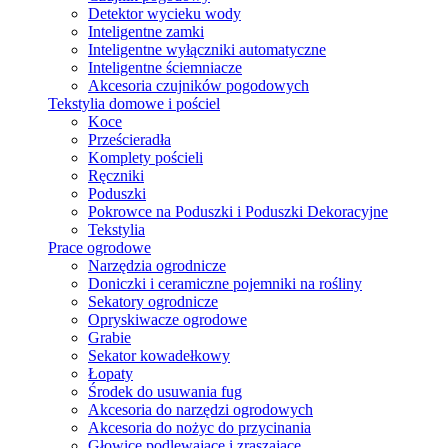
Detektor wycieku wody
Inteligentne zamki
Inteligentne wyłączniki automatyczne
Inteligentne ściemniacze
Akcesoria czujników pogodowych
Tekstylia domowe i pościel
Koce
Prześcieradła
Komplety pościeli
Ręczniki
Poduszki
Pokrowce na Poduszki i Poduszki Dekoracyjne
Tekstylia
Prace ogrodowe
Narzędzia ogrodnicze
Doniczki i ceramiczne pojemniki na rośliny
Sekatory ogrodnicze
Opryskiwacze ogrodowe
Grabie
Sekator kowadełkowy
Łopaty
Środek do usuwania fug
Akcesoria do narzędzi ogrodowych
Akcesoria do nożyc do przycinania
Głowice podlewające i zraszające