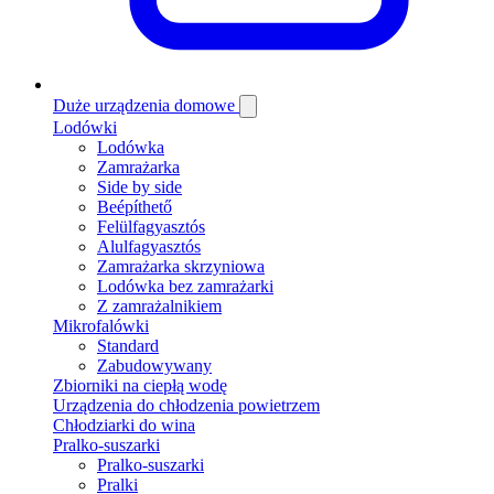
Duże urządzenia domowe
Lodówki
Lodówka
Zamrażarka
Side by side
Beépíthető
Felülfagyasztós
Alulfagyasztós
Zamrażarka skrzyniowa
Lodówka bez zamrażarki
Z zamrażalnikiem
Mikrofalówki
Standard
Zabudowywany
Zbiorniki na ciepłą wodę
Urządzenia do chłodzenia powietrzem
Chłodziarki do wina
Pralko-suszarki
Pralko-suszarki
Pralki