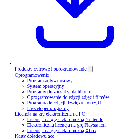
Produkty cyfrowe i oprogramowanie
Oprogramowanie
Program antywirusowy
System operacyjny
Programy do zarządzania biurem
Oprogramowanie do edycji zdjęć i filmów
Programy do edycji dźwięku i muzyki
Deweloper programy
Licencja na grę elektroniczną na PC
Licencja na grę elektroniczną Nintendo
Elektroniczna licencja na grę Playstation
Licencja na grę elektroniczną Xbox
Karty doładowujące