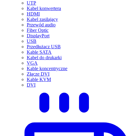
UTP
Kabel konwertera
HDMI
Kabel zasilający
Przewód audio
Fiber Optic
DisplayPort
USB
Przedłużacz USB
Kable SATA
Kabel do drukarki
VGA
Kable koncentryczne
Złącze DVI
Kable KVM
DVI