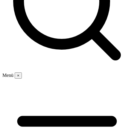
Menü
×