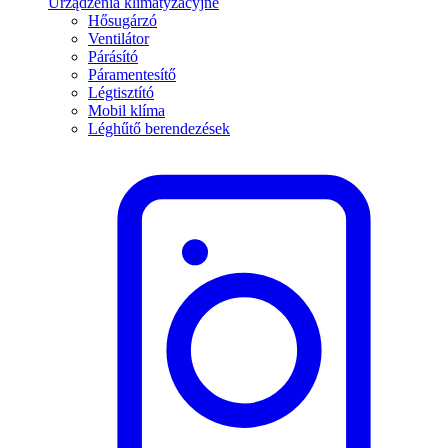
Urządzenia klimatyzacyjne
Hősugárzó
Ventilátor
Párásító
Páramentesítő
Légtisztító
Mobil klíma
Léghűtő berendezések