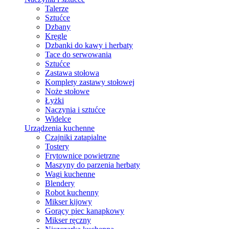
Talerze
Sztućce
Dzbany
Kręgle
Dzbanki do kawy i herbaty
Tace do serwowania
Sztućce
Zastawa stołowa
Komplety zastawy stołowej
Noże stołowe
Łyżki
Naczynia i sztućce
Widelce
Urządzenia kuchenne
Czajniki zatapialne
Tostery
Frytownice powietrzne
Maszyny do parzenia herbaty
Wagi kuchenne
Blendery
Robot kuchenny
Mikser kijowy
Gorący piec kanapkowy
Mikser ręczny