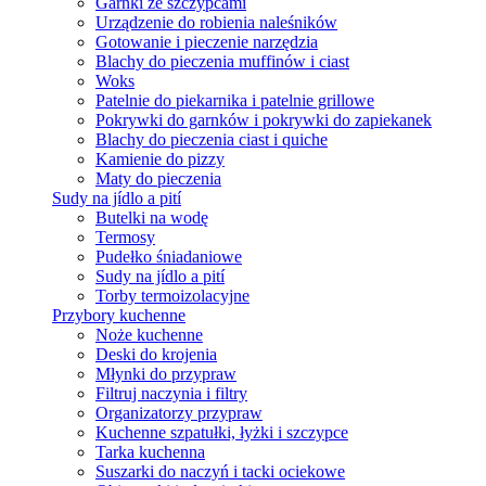
Garnki ze szczypcami
Urządzenie do robienia naleśników
Gotowanie i pieczenie narzędzia
Blachy do pieczenia muffinów i ciast
Woks
Patelnie do piekarnika i patelnie grillowe
Pokrywki do garnków i pokrywki do zapiekanek
Blachy do pieczenia ciast i quiche
Kamienie do pizzy
Maty do pieczenia
Sudy na jídlo a pití
Butelki na wodę
Termosy
Pudełko śniadaniowe
Sudy na jídlo a pití
Torby termoizolacyjne
Przybory kuchenne
Noże kuchenne
Deski do krojenia
Młynki do przypraw
Filtruj naczynia i filtry
Organizatorzy przypraw
Kuchenne szpatułki, łyżki i szczypce
Tarka kuchenna
Suszarki do naczyń i tacki ociekowe