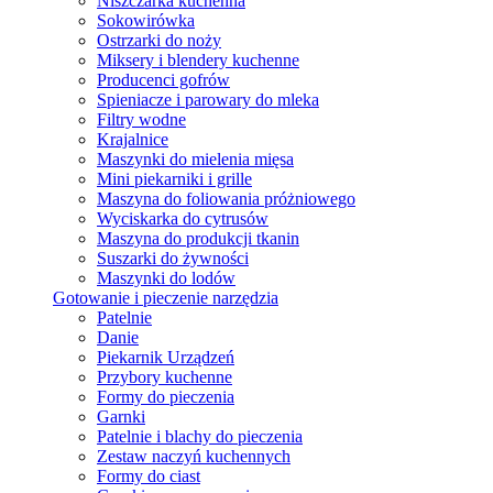
Niszczarka kuchenna
Sokowirówka
Ostrzarki do noży
Miksery i blendery kuchenne
Producenci gofrów
Spieniacze i parowary do mleka
Filtry wodne
Krajalnice
Maszynki do mielenia mięsa
Mini piekarniki i grille
Maszyna do foliowania próżniowego
Wyciskarka do cytrusów
Maszyna do produkcji tkanin
Suszarki do żywności
Maszynki do lodów
Gotowanie i pieczenie narzędzia
Patelnie
Danie
Piekarnik Urządzeń
Przybory kuchenne
Formy do pieczenia
Garnki
Patelnie i blachy do pieczenia
Zestaw naczyń kuchennych
Formy do ciast