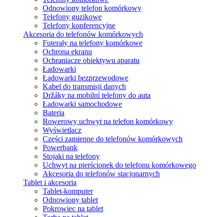
Odnowiony telefon komórkowy
Telefony guzikowe
Telefony konferencyjne
Akcesoria do telefonów komórkowych
Futerały na telefony komórkowe
Ochrona ekranu
Ochraniacze obiektywu aparatu
Ładowarki
Ładowarki bezprzewodowe
Kabel do transmisji danych
Držáky na mobilní telefony do auta
Ładowarki samochodowe
Bateria
Rowerowy uchwyt na telefon komórkowy
Wyświetlacz
Części zamienne do telefonów komórkowych
Powerbank
Stojaki na telefony
Uchwyt na pierścionek do telefonu komórkowego
Akcesoria do telefonów stacjonarnych
Tablet i akcesoria
Tablet-komputer
Odnowiony tablet
Pokrowiec na tablet