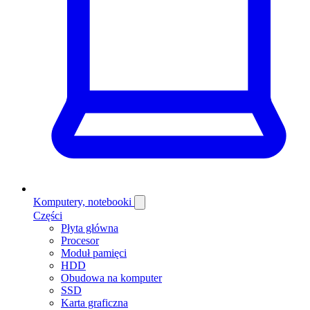
Komputery, notebooki
Części
Płyta główna
Procesor
Moduł pamięci
HDD
Obudowa na komputer
SSD
Karta graficzna