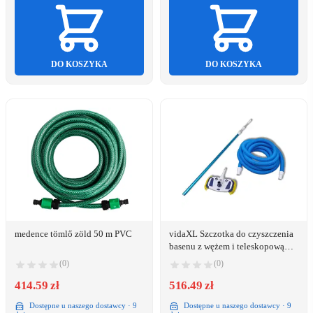
DO KOSZYKA
DO KOSZYKA
medence tömlő zöld 50 m PVC
vidaXL Szczotka do czyszczenia
basenu z wężem i teleskopową
rączką
(0)
(0)
414.59 zł
516.49 zł
Dostępne u naszego dostawcy · 9
Dostępne u naszego dostawcy · 9