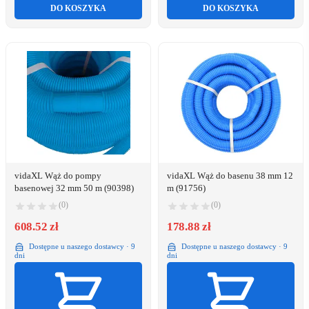
DO KOSZYKA
DO KOSZYKA
vidaXL Wąż do pompy
vidaXL Wąż do basenu 38 mm 12
basenowej 32 mm 50 m (90398)
m (91756)
(0)
(0)
608.52 zł
178.88 zł
Dostępne u naszego dostawcy · 9
Dostępne u naszego dostawcy · 9
dni
dni