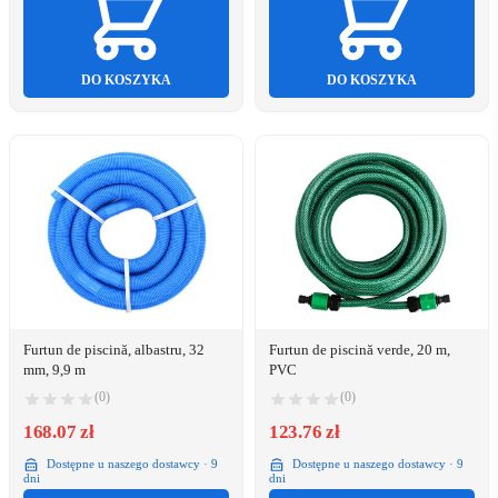
DO KOSZYKA
DO KOSZYKA
Furtun de piscină, albastru, 32
Furtun de piscină verde, 20 m,
mm, 9,9 m
PVC
(0)
(0)
168.07 zł
123.76 zł
Dostępne u naszego dostawcy · 9
Dostępne u naszego dostawcy · 9
dni
dni