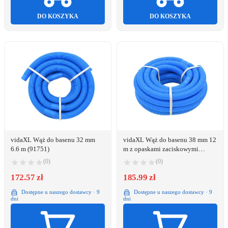
DO KOSZYKA
DO KOSZYKA
vidaXL Wąż do basenu 32 mm
vidaXL Wąż do basenu 38 mm 12
6.6 m (91751)
m z opaskami zaciskowymi
(91750)
(0)
(0)
172.57 zł
185.99 zł
Dostępne u naszego dostawcy · 9
Dostępne u naszego dostawcy · 9
dni
dni