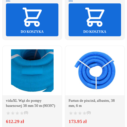
dni
dni
DO KOSZYKA
DO KOSZYKA
vidaXL Wąż do pompy
Furtun de piscină, albastru, 38
basenowej 38 mm 50 m (90397)
mm, 6 m
(0)
(0)
612.29 zł
173.95 zł