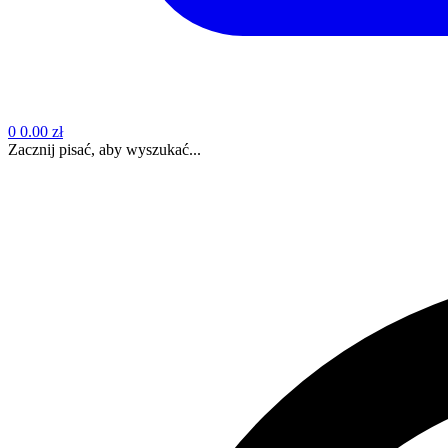
0
0.00 zł
Zacznij pisać, aby wyszukać...