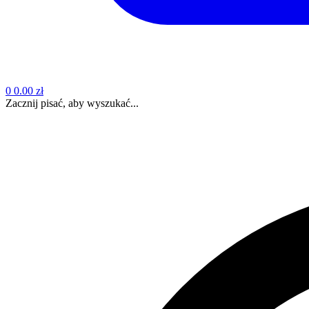
0
0.00 zł
Zacznij pisać, aby wyszukać...