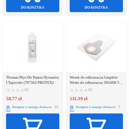
DO KOSZYKA
DO KOSZYKA
Thomas Płyn Do Prania Dywanów
Worek do odkurzacza Graphite
I Tapicerki (787502 PROTEX)
Worki do odkurzacza 59G608 5
szt. (TOP-59G608-145)
(0)
(0)
58.77 zł
111.39 zł
Dostępne u naszego dostawcy · 15
Dostępne u naszego dostawcy · 7
dni
dni