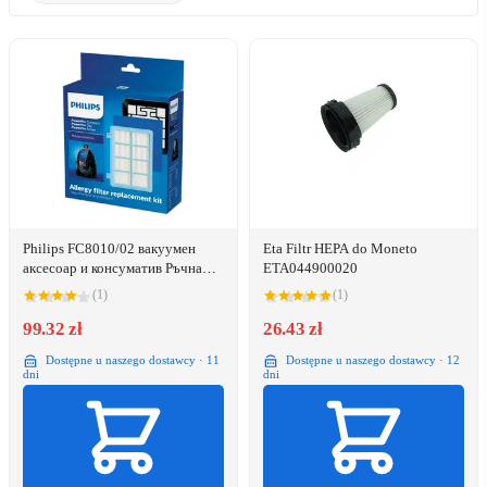
Philips FC8010/02 вакуумен
Eta Filtr HEPA do Moneto
аксесоар и консуматив Ръчна
ETA044900020
прахосмукачка Филтър
(1)
(1)
99.32 zł
26.43 zł
Dostępne u naszego dostawcy · 11
Dostępne u naszego dostawcy · 12
dni
dni