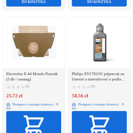
DO KOSZYKA
DO KOSZYKA
Electrolux E-44 Mondo Porzsák
Philips XV1792/01 prípravok na
(5 db / csomag)
čistenie a starostlivosť o podlahu
Tekutina (koncentrovaná)
(0)
(0)
25.72 zł
58.56 zł
Dostępne u naszego dostawcy · 8
Dostępne u naszego dostawcy · 8
dni
dni