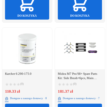
DO KOSZYKA
DO KOSZYKA
Karcher 6.290-175.0
Midea M7 Pro/S8+ Spare Parts
Kit: Side Brush×6pcs, Main
Brush×1pc, HEPA Filter×3pcs,
(0)
(0)
Mopping Cloth×2pcs
110.33 zł
181.37 zł
Dostępne u naszego dostawcy · 8
Dostępne u naszego dostawcy · 7
dni
dni