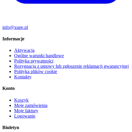
info@xupe.pl
Informacje
Aktywacja
Ogólne warunki handlowe
Polityka prywatności
Rezygnacja z umowy lub zgłoszenie reklamacji gwarancyjnej
Polityka plików cookie
Kontakty
Konto
Koszyk
Moje zamówienia
Moje faktury
Logowanie
Biuletyn