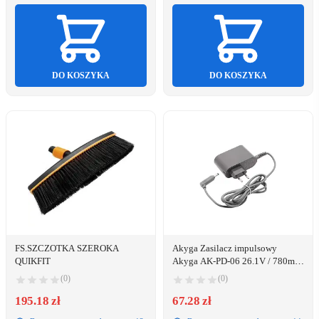
DO KOSZYKA
DO KOSZYKA
FS.SZCZOTKA SZEROKA
Akyga Zasilacz impulsowy
QUIKFIT
Akyga AK-PD-06 26.1V / 780mA
20W wtyczka Dyson V6 V7 V8
(0)
(0)
195.18 zł
67.28 zł