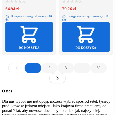
(0)
(0)
64.94 zł
79.26 zł
Dostępne u naszego dostawcy · 10
Dostępne u naszego dostawcy · 10
dni
dni
DO KOSZYKA
DO KOSZYKA
1
2
3
…
30
O nas
Dla nas wybór nie jest opcją: możesz wybrać spośród setek tysięcy
produktów w jednym miejscu. Jako krajowa firma pracujemy od
ponad 7 lat, aby nowości docierały do ciebie jak najszybciej.