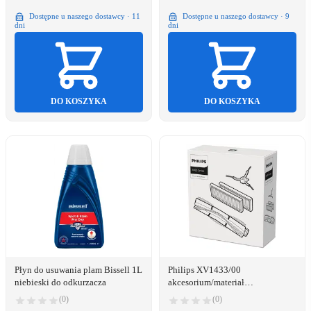
Dostępne u naszego dostawcy · 11
Dostępne u naszego dostawcy · 9
dni
dni
DO KOSZYKA
DO KOSZYKA
Płyn do usuwania plam Bissell 1L
Philips XV1433/00
niebieski do odkurzacza
akcesorium/materiał
eksploatacyjny do odkurzacza
(0)
(0)
Odkurzacz robot Filtr i szczotka