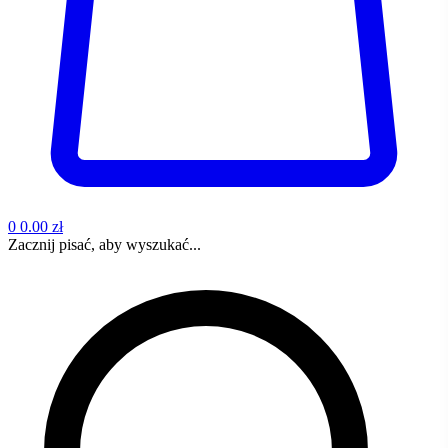
0
0.00 zł
Zacznij pisać, aby wyszukać...