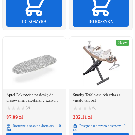
DO KOSZYKA
DO KOSZYKA
Nowy
Aptel Pokrowiec na deskę do
Smoby Tefal vasalódeszka és
prasowania bawełniany szary
vasaló talppal
77x31 cm
(0)
(0)
87.89 zł
232.11 zł
Dostępne u naszego dostawcy · 10
Dostępne u naszego dostawcy · 9
dni
dni