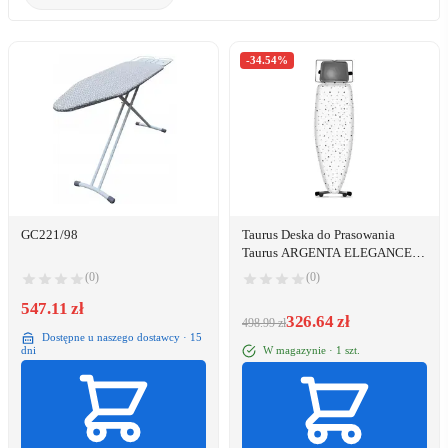
-34.54%
GC221/98
Taurus Deska do Prasowania
Taurus ARGENTA ELEGANCE
(130 X 47 CM)
(0)
(0)
547.11 zł
326.64 zł
498.99 zł
Dostępne u naszego dostawcy · 15
W magazynie · 1 szt.
dni