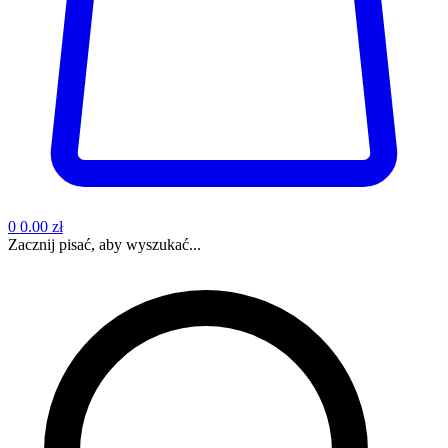
0
0.00 zł
Zacznij pisać, aby wyszukać...