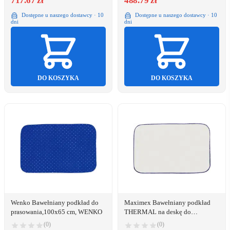
717.67 zł
488.79 zł
Dostępne u naszego dostawcy · 10
Dostępne u naszego dostawcy · 10
dni
dni
DO KOSZYKA
DO KOSZYKA
Wenko Bawełniany podkład do
Maximex Bawełniany podkład
prasowania,100x65 cm, WENKO
THERMAL na deskę do
prasowania,100x65
(0)
(0)