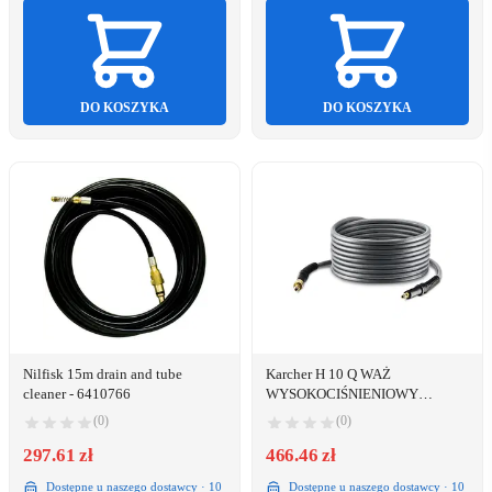
DO KOSZYKA
DO KOSZYKA
Nilfisk 15m drain and tube
Karcher H 10 Q WAŻ
cleaner - 6410766
WYSOKOCIŚNIENIOWY
PremiumFlex™ ANTI-TWIST
(0)
(0)
(2.643-585.0)
297.61 zł
466.46 zł
Dostępne u naszego dostawcy · 10
Dostępne u naszego dostawcy · 10