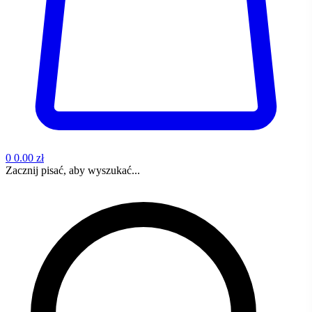
0
0.00 zł
Zacznij pisać, aby wyszukać...