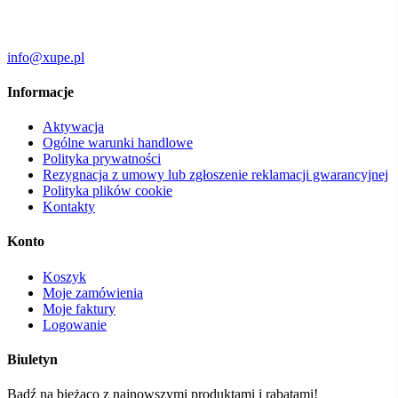
info@xupe.pl
Informacje
Aktywacja
Ogólne warunki handlowe
Polityka prywatności
Rezygnacja z umowy lub zgłoszenie reklamacji gwarancyjnej
Polityka plików cookie
Kontakty
Konto
Koszyk
Moje zamówienia
Moje faktury
Logowanie
Biuletyn
Bądź na bieżąco z najnowszymi produktami i rabatami!