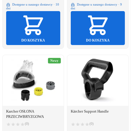
Dostępne u naszego dostawcy · 10
Dostępne u naszego dostawcy · 9
dni
dni
DO KOSZYKA
DO KOSZYKA
Nowy
Karcher OSŁONA
Kärcher Support Handle
PRZECIWBRYZGOWA
(0)
(0)