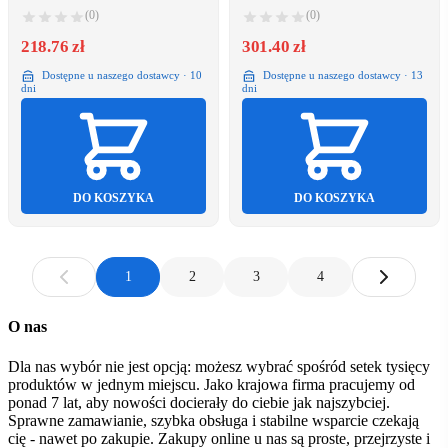
10 m
(0)
(0)
218.76 zł
301.40 zł
Dostępne u naszego dostawcy · 10
Dostępne u naszego dostawcy · 13
dni
dni
DO KOSZYKA
DO KOSZYKA
1
2
3
4
O nas
Dla nas wybór nie jest opcją: możesz wybrać spośród setek tysięcy
produktów w jednym miejscu. Jako krajowa firma pracujemy od
ponad 7 lat, aby nowości docierały do ciebie jak najszybciej.
Sprawne zamawianie, szybka obsługa i stabilne wsparcie czekają
cię - nawet po zakupie. Zakupy online u nas są proste, przejrzyste i