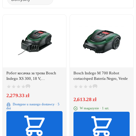
Робот косачка за трева Bosch
Bosch Indego M 700 Robot
Indego XS 300, 18 V,
cortacésped Batería Negro, Verde
Препоръчителна площ 300 м2,
(0)
(0)
Функция за картографиране,
Функция за мулчиране,
2,279.33 zł
2,613.28 zł
Технология за косене LogiCut
Dostępne u naszego dostawcy · 5
W magazynie · 1 szt.
dni