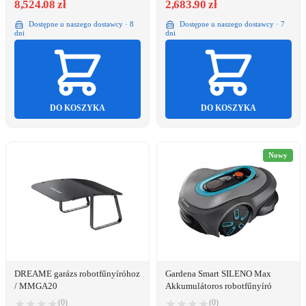
8,524.08 zł
2,683.90 zł
Dostępne u naszego dostawcy · 8
Dostępne u naszego dostawcy · 7
dni
dni
DO KOSZYKA
DO KOSZYKA
Nowy
DREAME garázs robotfűnyíróhoz
Gardena Smart SILENO Max
/ MMGA20
Akkumulátoros robotfűnyíró
(0)
(0)