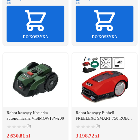
dni
dni
DO KOSZYKA
DO KOSZYKA
Robot koszący Kosiarka
Robot koszący Einhell
autonomiczna VISIMOW18V-200
FREELEXO SMART 750 ROBOT
KOSZĄCY DO TRAWY 3413811
(0)
(0)
2,630.81 zł
3,198.72 zł