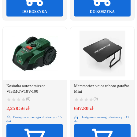
DO KOSZYKA
DO KOSZYKA
Kosiarka autonomiczna
Mammotion vejos roboto garažas
VISIMOW18V-100
Mini
(0)
(0)
2,258.56 zł
647.80 zł
Dostępne u naszego dostawcy · 15
Dostępne u naszego dostawcy · 12
dni
dni