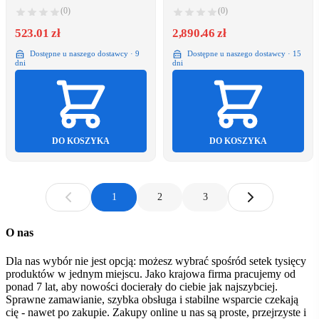
86x90x52/57cm Vidaxl
(0)
(0)
523.01 zł
2,890.46 zł
Dostępne u naszego dostawcy · 9
Dostępne u naszego dostawcy · 15
dni
dni
DO KOSZYKA
DO KOSZYKA
1
2
3
O nas
Dla nas wybór nie jest opcją: możesz wybrać spośród setek tysięcy
produktów w jednym miejscu. Jako krajowa firma pracujemy od
ponad 7 lat, aby nowości docierały do ciebie jak najszybciej.
Sprawne zamawianie, szybka obsługa i stabilne wsparcie czekają
cię - nawet po zakupie. Zakupy online u nas są proste, przejrzyste i