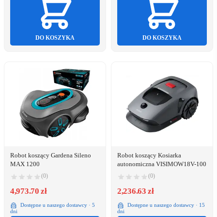
DO KOSZYKA
DO KOSZYKA
Robot koszący Gardena Sileno
Robot koszący Kosiarka
MAX 1200
autonomiczna VISIMOW18V-100
(0)
(0)
4,973.70 zł
2,236.63 zł
Dostępne u naszego dostawcy · 5
Dostępne u naszego dostawcy · 15
dni
dni