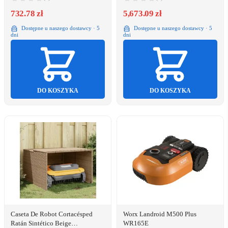
732.78 zł
5,673.09 zł
Dostępne u naszego dostawcy · 5
Dostępne u naszego dostawcy · 5
dni
dni
DO KOSZYKA
DO KOSZYKA
Caseta De Robot Cortacésped
Worx Landroid M500 Plus
Ratán Sintético Beige
WR165E