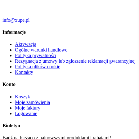
info@xupe.pl
Informacje
Aktywacja
Ogólne warunki handlowe
Polityka prywatności
Rezygnacja z umowy lub zgłoszenie reklamacji gwarancyjnej
Polityka plików cookie
Kontakty
Konto
Koszyk
Moje zamówienia
Moje faktury
Logowanie
Biuletyn
Bądź na bieżąco z najnowszymi produktami i rabatami!