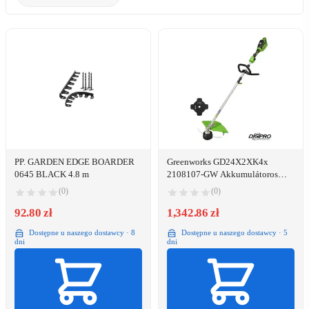
PP. GARDEN EDGE BOARDER
Greenworks GD24X2XK4x
0645 BLACK 4.8 m
2108107-GW Akkumulátoros
Fűszegélynyíró - 48 V, 40 cm
(0)
(0)
92.80 zł
1,342.86 zł
Dostępne u naszego dostawcy · 8
Dostępne u naszego dostawcy · 5
dni
dni