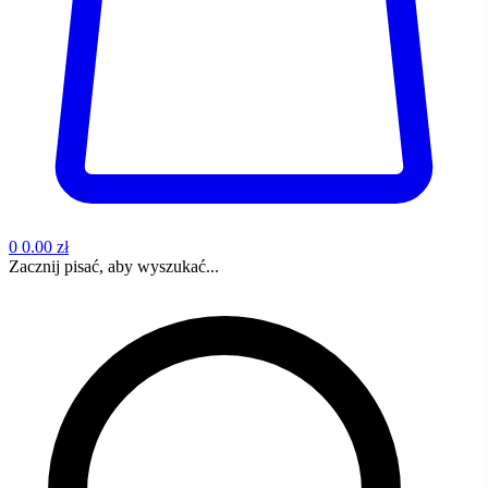
0
0.00 zł
Zacznij pisać, aby wyszukać...