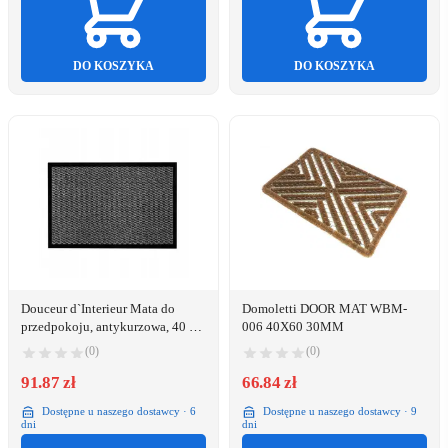
DO KOSZYKA
DO KOSZYKA
Douceur d`Interieur Mata do
Domoletti DOOR MAT WBM-
przedpokoju, antykurzowa, 40 x
006 40X60 30MM
60 cm 40 x 60 cm
(0)
(0)
91.87 zł
66.84 zł
Dostępne u naszego dostawcy · 6
Dostępne u naszego dostawcy · 9
dni
dni