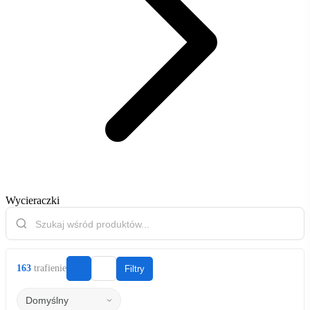
Wycieraczki
163
trafienie
Filtry