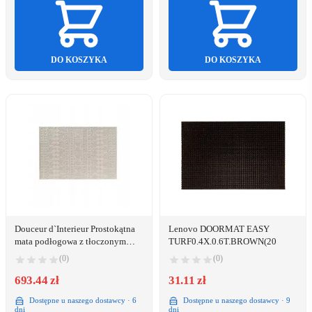
DO KOSZYKA
DO KOSZYKA
Douceur d`Interieur Prostokątna
Lenovo DOORMAT EASY
mata podłogowa z tłoczonym
TURF0.4X.0.6T.BROWN(20
wzorem
(0)
(0)
693.44 zł
31.11 zł
Dostępne u naszego dostawcy · 6
Dostępne u naszego dostawcy · 9
dni
dni