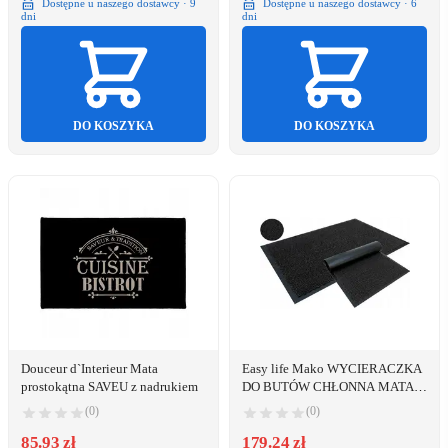
Dostępne u naszego dostawcy · 9
Dostępne u naszego dostawcy · 6
dni
dni
DO KOSZYKA
DO KOSZYKA
Douceur d`Interieur Mata
Easy life Mako WYCIERACZKA
prostokątna SAVEU z nadrukiem
DO BUTÓW CHŁONNA MATA
WEJŚCIOWA 90X150cm SZARA
(0)
(0)
ZONE
85.93 zł
179.24 zł