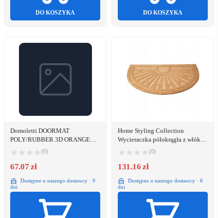
DO KOSZYKA
DO KOSZYKA
Domoletti DOORMAT
Home Styling Collection
POLY/RUBBER 3D ORANGE
Wycieraczka półokrągła z włókna
H1X60X90CM
kokosowego, 52 x 79 cm
(0)
(0)
67.07 zł
131.16 zł
Dostępne u naszego dostawcy · 9
Dostępne u naszego dostawcy · 6
dni
dni