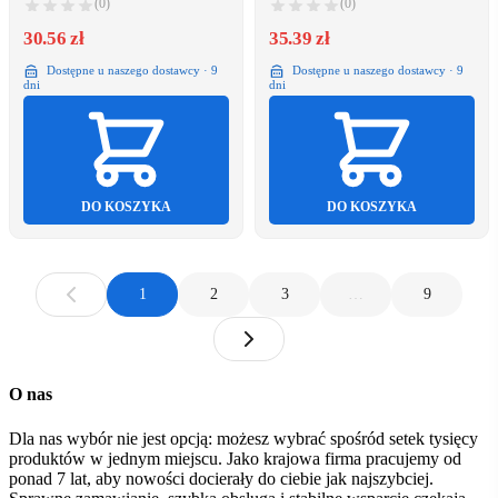
(0)
(0)
30.56 zł
35.39 zł
Dostępne u naszego dostawcy · 9
Dostępne u naszego dostawcy · 9
dni
dni
DO KOSZYKA
DO KOSZYKA
1
2
3
…
9
O nas
Dla nas wybór nie jest opcją: możesz wybrać spośród setek tysięcy
produktów w jednym miejscu. Jako krajowa firma pracujemy od
ponad 7 lat, aby nowości docierały do ciebie jak najszybciej.