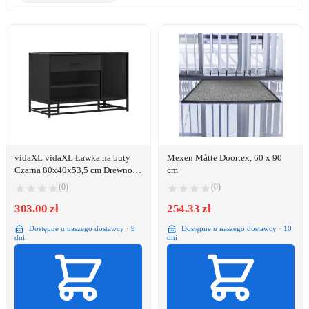
vidaXL vidaXL Ławka na buty
Mexen Måtte Doortex, 60 x 90
Czarna 80x40x53,5 cm Drewno i
cm
metal
(0)
(0)
303.00 zł
254.33 zł
Dostępne u naszego dostawcy · 9
Dostępne u naszego dostawcy · 10
dni
dni