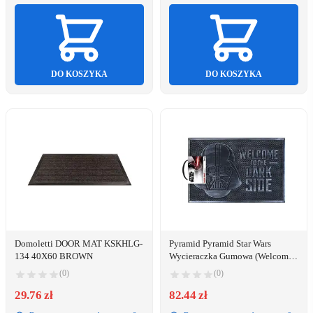
DO KOSZYKA
DO KOSZYKA
Domoletti DOOR MAT KSKHLG-
Pyramid Pyramid Star Wars
134 40X60 BROWN
Wycieraczka Gumowa (Welcome
To The Darkside)
(0)
(0)
29.76 zł
82.44 zł