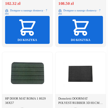
102.32 zł
108.50 zł
Dostępne u naszego dostawcy · 7
Dostępne u naszego dostawcy · 7
dni
dni
DO KOSZYKA
DO KOSZYKA
HP DOOR MAT ROMA 1 8029
Domoletti DOORMAT
38X57
POLYEST/RUBBER 3D H1CM
40X60CM