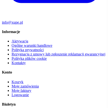
info@xupe.pl
Informacje
Aktywacja
Ogólne warunki handlowe
Polityka prywatności
Rezygnacja z umowy lub zgłoszenie reklamacji gwarancyjnej
Polityka plików cookie
Kontakty
Konto
Koszyk
Moje zamówienia
Moje faktury
Logowanie
Biuletyn