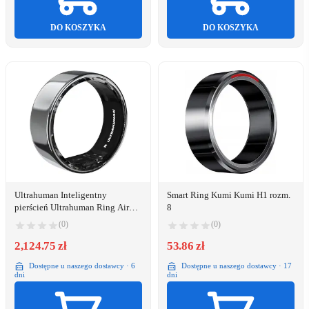
DO KOSZYKA
DO KOSZYKA
Ultrahuman Inteligentny
Smart Ring Kumi Kumi H1 rozm.
pierścień Ultrahuman Ring Air
8
Srebrzysty
(0)
(0)
2,124.75 zł
53.86 zł
Dostępne u naszego dostawcy · 6
Dostępne u naszego dostawcy · 17
dni
dni