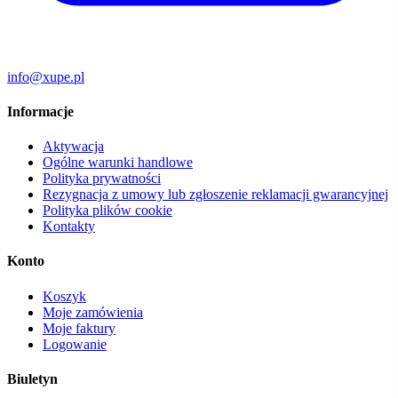
info@xupe.pl
Informacje
Aktywacja
Ogólne warunki handlowe
Polityka prywatności
Rezygnacja z umowy lub zgłoszenie reklamacji gwarancyjnej
Polityka plików cookie
Kontakty
Konto
Koszyk
Moje zamówienia
Moje faktury
Logowanie
Biuletyn