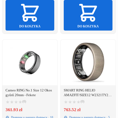
DO KOSZYKA
DO KOSZYKA
Carneo RING No.1 Size 12 Okos
SMART RING HELIO
gyűrű 20mm - Fekete
AMAZFIT/SIZE12 W2321TY2N
HUAMI
(0)
(0)
361.93 zł
763.52 zł
Dostępne u naszego dostawcy · 10
Dostępne u naszego dostawcy · 5