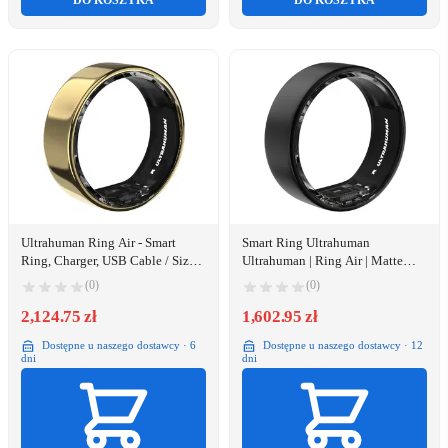
DO KOSZYKA
DO KOSZYKA
Ultrahuman Ring Air - Smart
Smart Ring Ultrahuman
Ring, Charger, USB Cable / Size-
Ultrahuman | Ring Air | Matte
14- Air_Gold
Grey | Size 5 | Smart Ring
(0)
(0)
2,124.75 zł
1,602.95 zł
Dostępne u naszego dostawcy · 6
Dostępne u naszego dostawcy · 12
dni
dni