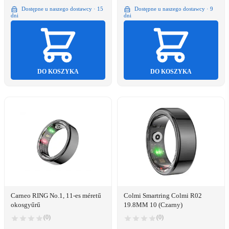
Dostępne u naszego dostawcy · 15
Dostępne u naszego dostawcy · 9
dni
dni
DO KOSZYKA
DO KOSZYKA
Carneo RING No.1, 11-es méretű
Colmi Smartring Colmi R02
okosgyűrű
19.8MM 10 (Czarny)
(0)
(0)