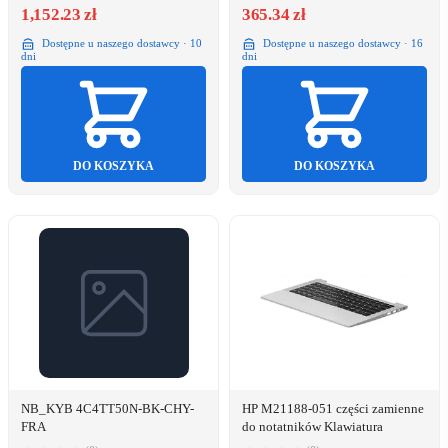
1,152.23 zł
365.34 zł
Dostępne u naszego dostawcy · 10
Dostępne u naszego dostawcy · 16
dni
dni
DO KOSZYKA
DO KOSZYKA
NB_KYB 4C4TT50N-BK-CHY-
HP M21188-051 części zamienne
FRA
do notatników Klawiatura