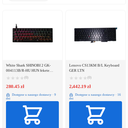
White Shark SHINOBI 2 GK-
Lenovo CS13KM B/L Keyboard
004113B/R-HU HUN fekete
GER LTN
mechanikus (red switch) gamer
(0)
(0)
billentyűzet
280.45 zł
2,442.19 zł
Dostępne u naszego dostawcy · 9
Dostępne u naszego dostawcy · 16
dni
dni