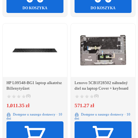
DO KOSZYKA
DO KOSZYKA
HP L09548-BG1 laptop alkatrész
Lenovo 5CB1F28502 náhradný
Billenytyűzet
diel na laptop Cover + keyboard
(0)
(0)
1,011.35 zł
571.27 zł
Dostępne u naszego dostawcy · 10
Dostępne u naszego dostawcy · 10
dni
dni