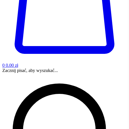
0
0.00 zł
Zacznij pisać, aby wyszukać...