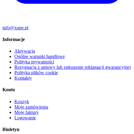
info@xupe.pl
Informacje
Aktywacja
Ogólne warunki handlowe
Polityka prywatności
Rezygnacja z umowy lub zgłoszenie reklamacji gwarancyjnej
Polityka plików cookie
Kontakty
Konto
Koszyk
Moje zamówienia
Moje faktury
Logowanie
Biuletyn