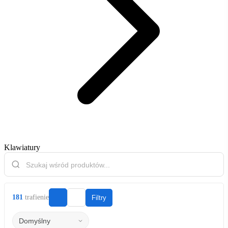
Klawiatury
181
trafienie
Filtry