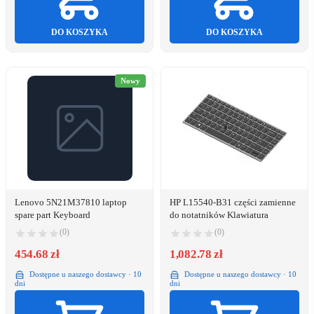
DO KOSZYKA
DO KOSZYKA
Nowy
Lenovo 5N21M37810 laptop
HP L15540-B31 części zamienne
spare part Keyboard
do notatników Klawiatura
(0)
(0)
454.68 zł
1,082.78 zł
Dostępne u naszego dostawcy · 10
Dostępne u naszego dostawcy · 10
dni
dni