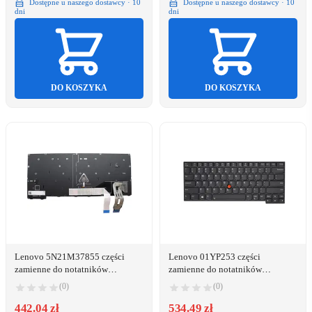
Dostępne u naszego dostawcy · 10
Dostępne u naszego dostawcy · 10
dni
dni
DO KOSZYKA
DO KOSZYKA
Lenovo 5N21M37855 części
Lenovo 01YP253 części
zamienne do notatników
zamienne do notatników
Klawiatura
Klawiatura
(0)
(0)
442.04 zł
534.49 zł