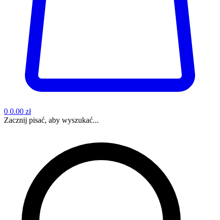
0
0.00 zł
Zacznij pisać, aby wyszukać...