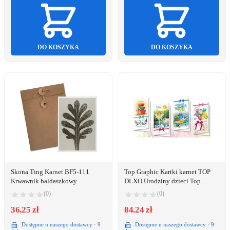
DO KOSZYKA
DO KOSZYKA
Skona Ting Karnet BF5-111
Top Graphic Kartki karnet TOP
Krwawnik baldaszkowy
DLXO Urodziny dzieci Top
Graphic
(0)
(0)
36.25 zł
84.24 zł
Dostępne u naszego dostawcy · 9
Dostępne u naszego dostawcy · 9