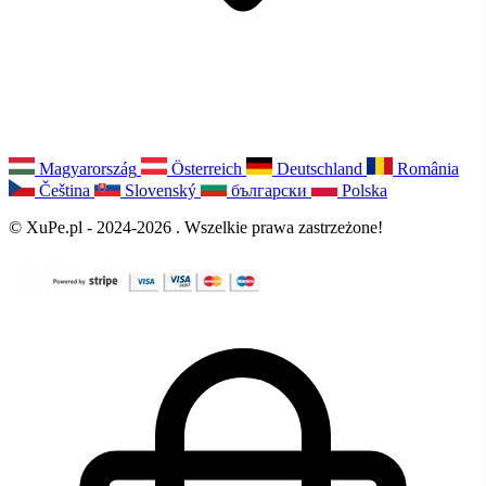
Magyarország
Österreich
Deutschland
România
Čeština
Slovenský
български
Polska
© XuPe.pl - 2024-2026 . Wszelkie prawa zastrzeżone!