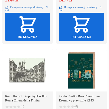
21.44 zł
24.77 zł
Dostępne u naszego dostawcy · 9
Dostępne u naszego dostawcy · 9
dni
dni
DO KOSZYKA
DO KOSZYKA
Rossi Karnet z kopertą ITW 005
Cardie Kartka Boże Narodzenie
Roma Chiesa della Trinita
Rozmowy przy stole K143
(0)
(0)