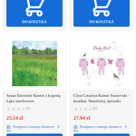
DO KOSZYKA
DO KOSZYKA
Susan Entwistle Karnet z kopertą
Clear Creation Karnet Swarovski -
Łąka szachownic
kwadrat. Narodziny, śpioszki
(0)
(0)
25.24 zł
27.94 zł
Dostępne u naszego dostawcy · 9
Dostępne u naszego dostawcy · 9
dni
dni