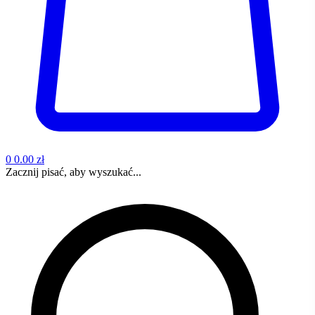
0
0.00 zł
Zacznij pisać, aby wyszukać...