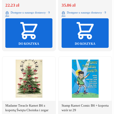
22.23 zł
35.86 zł
Dostępne u naszego dostawcy · 9
Dostępne u naszego dostawcy · 9
dni
dni
DO KOSZYKA
DO KOSZYKA
Madame Treacle Karnet B6 z
Stamp Karnet Comic B6 + koperta
kopertą Święta Choinka i zegar
wzór nr 29