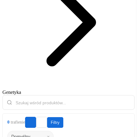
Genetyka
0
trafienie
Filtry