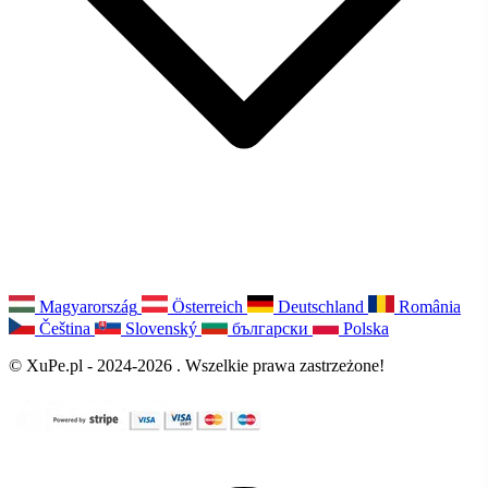
Magyarország
Österreich
Deutschland
România
Čeština
Slovenský
български
Polska
© XuPe.pl - 2024-2026 . Wszelkie prawa zastrzeżone!