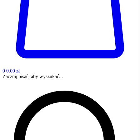
0
0.00 zł
Zacznij pisać, aby wyszukać...