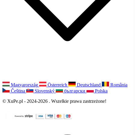
Magyarország
Österreich
Deutschland
România
Čeština
Slovenský
български
Polska
© XuPe.pl - 2024-2026 . Wszelkie prawa zastrzeżone!