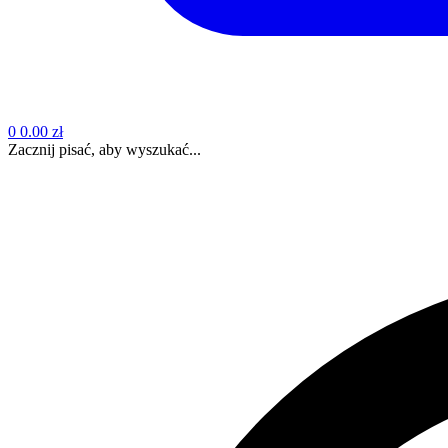
0
0.00 zł
Zacznij pisać, aby wyszukać...