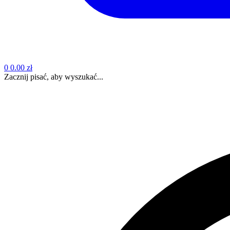
0
0.00 zł
Zacznij pisać, aby wyszukać...