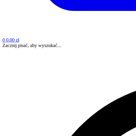
0
0.00 zł
Zacznij pisać, aby wyszukać...