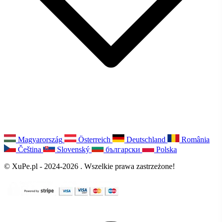
Magyarország
Österreich
Deutschland
România
Čeština
Slovenský
български
Polska
© XuPe.pl - 2024-2026 . Wszelkie prawa zastrzeżone!