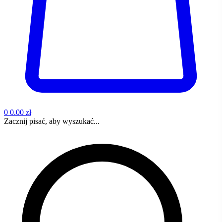
0
0.00 zł
Zacznij pisać, aby wyszukać...