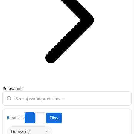
Polowanie
0
trafienie
Filtry