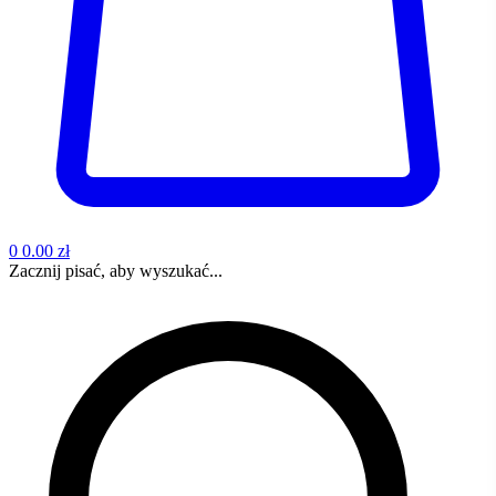
0
0.00 zł
Zacznij pisać, aby wyszukać...