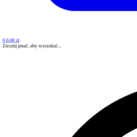
0
0.00 zł
Zacznij pisać, aby wyszukać...