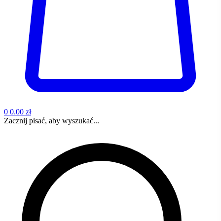
0
0.00 zł
Zacznij pisać, aby wyszukać...