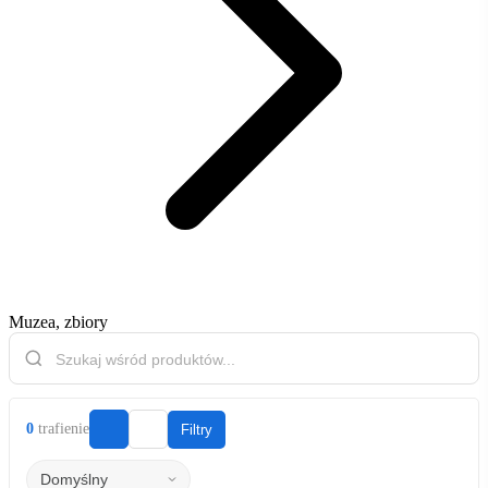
Muzea, zbiory
0
trafienie
Filtry