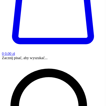
0
0.00 zł
Zacznij pisać, aby wyszukać...