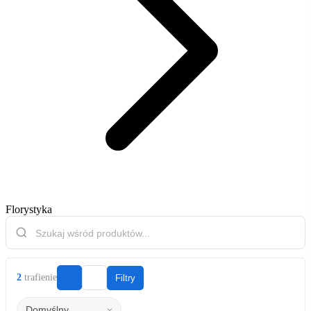
Florystyka
2
trafienie
Filtry