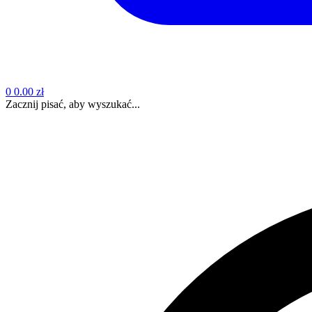
0
0.00 zł
Zacznij pisać, aby wyszukać...