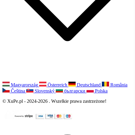
Magyarország
Österreich
Deutschland
România
Čeština
Slovenský
български
Polska
© XuPe.pl - 2024-2026 . Wszelkie prawa zastrzeżone!