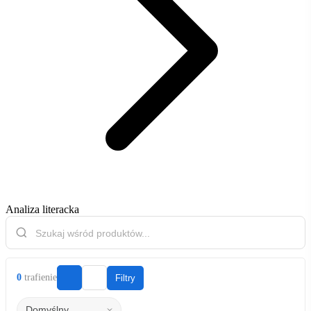
Analiza literacka
0
trafienie
Filtry