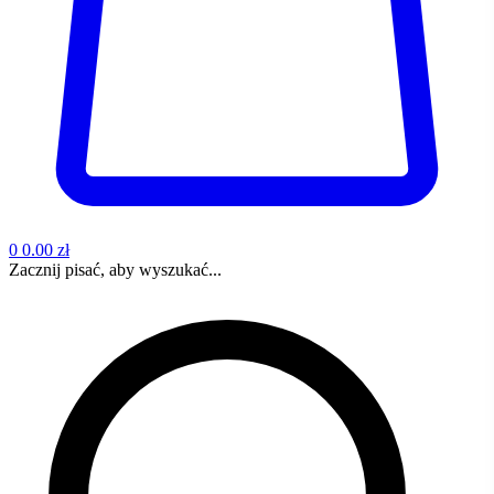
0
0.00 zł
Zacznij pisać, aby wyszukać...