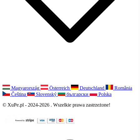
Magyarország
Österreich
Deutschland
România
Čeština
Slovenský
български
Polska
© XuPe.pl - 2024-2026 . Wszelkie prawa zastrzeżone!