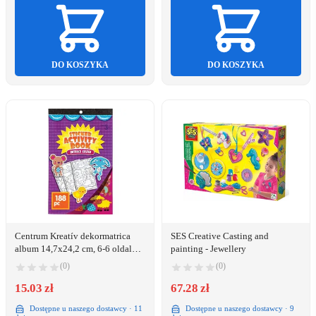
DO KOSZYKA
DO KOSZYKA
Centrum Kreatív dekormatrica
SES Creative Casting and
album 14,7x24,2 cm, 6-6 oldal
painting - Jewellery
matricával és stencillel (89720)
(0)
(0)
15.03 zł
67.28 zł
Dostępne u naszego dostawcy · 11
Dostępne u naszego dostawcy · 9