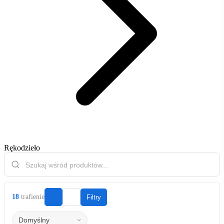
Rękodzieło
18
trafienie
Filtry