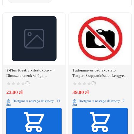
Y-Plus Kreatív kifestőkönyv +
Tudományos Szórakoztató
Dinoszauruszok világa
Tengeri Szappankészlet Lengyel
(DQT2235021023)
Nyelvű Clementoni 50709 –
(0)
(0)
28522
23.00 zł
39.00 zł
Dostępne u naszego dostawcy · 11
Dostępne u naszego dostawcy · 7
dni
dni