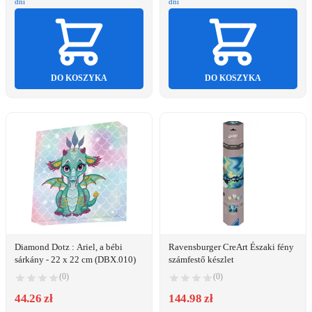
dni
dni
DO KOSZYKA
DO KOSZYKA
Diamond Dotz : Ariel, a bébi
Ravensburger CreArt Északi fény
sárkány - 22 x 22 cm (DBX.010)
számfestő készlet
(0)
(0)
44.26 zł
144.98 zł