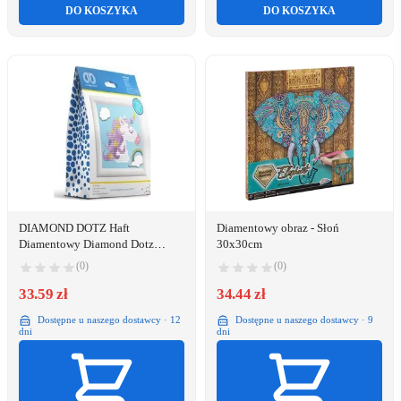
DO KOSZYKA
DO KOSZYKA
DIAMOND DOTZ Haft
Diamentowy obraz - Słoń
Diamentowy Diamond Dotz
30x30cm
Diamentowa mozaika Jednorożec
(0)
(0)
9,5x9,5cm DD1043F
33.59 zł
34.44 zł
Dostępne u naszego dostawcy · 12
Dostępne u naszego dostawcy · 9
dni
dni