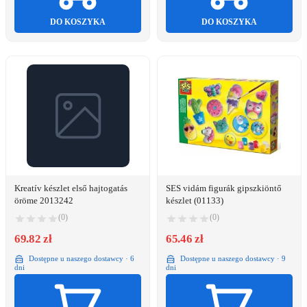
DO KOSZYKA
DO KOSZYKA
Kreatív készlet első hajtogatás
SES vidám figurák gipszkiöntő
öröme 2013242
készlet (01133)
(0)
(0)
69.82 zł
65.46 zł
Dostępne u naszego dostawcy · 6
Dostępne u naszego dostawcy · 9
dni
dni