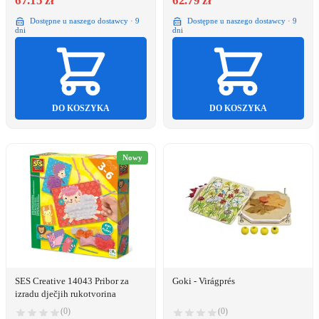
67.15 zł
62.79 zł
Dostępne u naszego dostawcy · 9
Dostępne u naszego dostawcy · 9
dni
dni
DO KOSZYKA
DO KOSZYKA
Nowy
SES Creative 14043 Pribor za
Goki - Virágprés
izradu dječjih rukotvorina
(0)
(0)