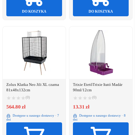
DO KOSZYKA
DO KOSZYKA
Zolux Klatka Neo Jili XL czarna
Trixie EtetőTrixie Itató Madár
81x48x132cm
90ml/12cm
(0)
(0)
564.80 zł
13.31 zł
Dostępne u naszego dostawcy · 7
Dostępne u naszego dostawcy · 8
dni
dni