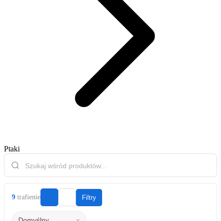
Ptaki
9
trafienie
Filtry