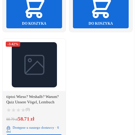
DO KOSZYKA
DO KOSZYKA
-3.42%
tiptoi Wieso? Weshalb? Warum?
Quiz Unsere Vögel, Lernbuch
(0)
58.71 zł
60.79 zł
Dostępne u naszego dostawcy · 6
dni