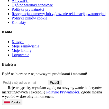
Aktywacja
Ogólne warunki handlowe
Polityka prywatności
Rezygnacja z umowy lub zgłoszenie reklamacji gwarancyjnej
Polityka plików cookie
Kontakty
Konto
Koszyk
Moje zamówienia
Moje faktury
Logowanie
Biuletyn
Bądź na bieżąco z najnowszymi produktami i rabatami!
Prześlij
Rejestrując się, wyrażam zgodę na otrzymywanie biuletynów
marketingowych i akceptuję
Politykę Prywatności
. Zgodę można
wycofać w dowolnym momencie.
Polska