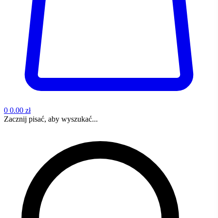
0
0.00 zł
Zacznij pisać, aby wyszukać...