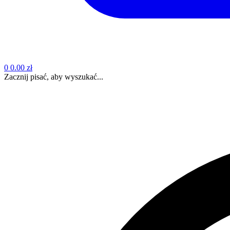
0
0.00 zł
Zacznij pisać, aby wyszukać...