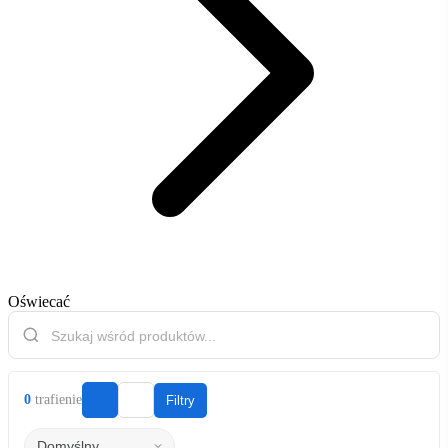
Oświecać
0
trafienie
Filtry