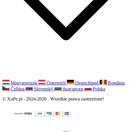
Magyarország
Österreich
Deutschland
România
Čeština
Slovenský
български
Polska
© XuPe.pl - 2024-2026 . Wszelkie prawa zastrzeżone!