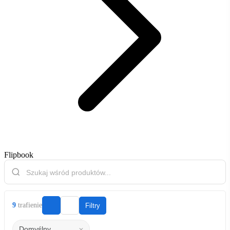
Flipbook
9
trafienie
Filtry