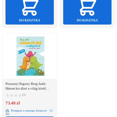
DO KOSZYKA
DO KOSZYKA
Pozsonyi Pagony Berg Judit:
Három kis dínó a világ körül
(9789635878369)
(0)
73.48 zł
Dostępne u naszego dostawcy · 12
dni