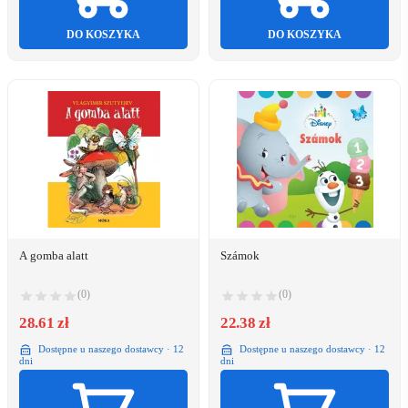
DO KOSZYKA
DO KOSZYKA
A gomba alatt
Számok
(0)
(0)
28.61 zł
22.38 zł
Dostępne u naszego dostawcy · 12
Dostępne u naszego dostawcy · 12
dni
dni