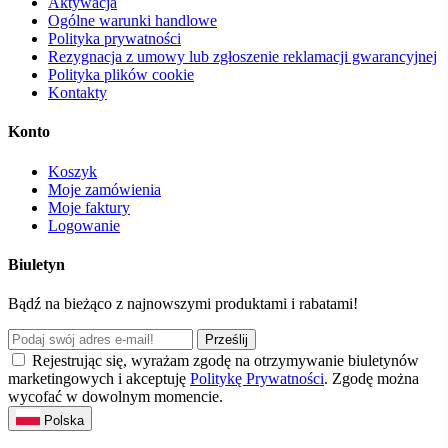
Aktywacja
Ogólne warunki handlowe
Polityka prywatności
Rezygnacja z umowy lub zgłoszenie reklamacji gwarancyjnej
Polityka plików cookie
Kontakty
Konto
Koszyk
Moje zamówienia
Moje faktury
Logowanie
Biuletyn
Bądź na bieżąco z najnowszymi produktami i rabatami!
Prześlij
Rejestrując się, wyrażam zgodę na otrzymywanie biuletynów
marketingowych i akceptuję
Politykę Prywatności
. Zgodę można
wycofać w dowolnym momencie.
Polska