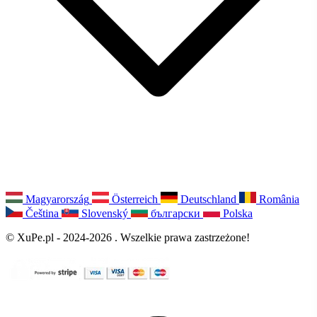
Magyarország
Österreich
Deutschland
România
Čeština
Slovenský
български
Polska
© XuPe.pl - 2024-2026 . Wszelkie prawa zastrzeżone!