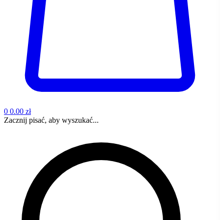
0
0.00 zł
Zacznij pisać, aby wyszukać...