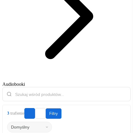
Audiobooki
3
trafienie
Filtry