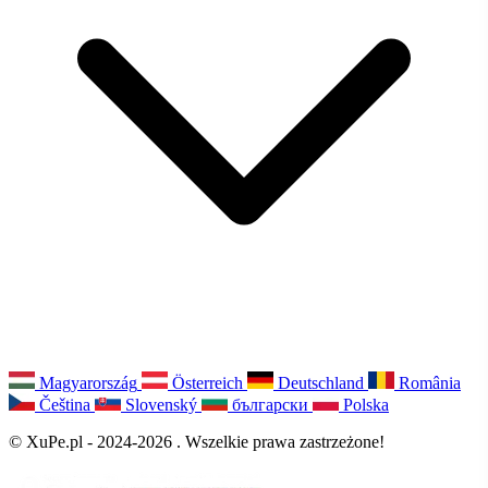
Magyarország
Österreich
Deutschland
România
Čeština
Slovenský
български
Polska
© XuPe.pl - 2024-2026 . Wszelkie prawa zastrzeżone!