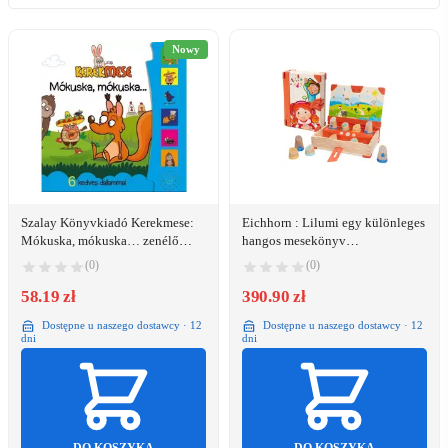
Nowy
Szalay Könyvkiadó Kerekmese:
Eichhorn : Lilumi egy különleges
Mókuska, mókuska… zenélő
hangos mesekönyv
könyv (9789636522155)
(100008000006)
(0)
(0)
58.19 zł
390.90 zł
Dostępne u naszego dostawcy · 12
Dostępne u naszego dostawcy · 12
dni
dni