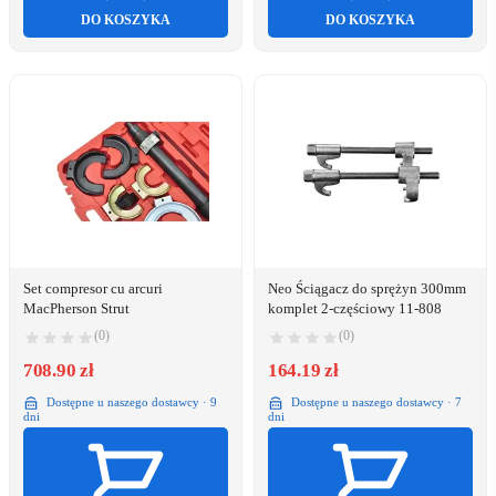
DO KOSZYKA
DO KOSZYKA
Set compresor cu arcuri
Neo Ściągacz do sprężyn 300mm
MacPherson Strut
komplet 2-częściowy 11-808
(0)
(0)
708.90 zł
164.19 zł
Dostępne u naszego dostawcy · 9
Dostępne u naszego dostawcy · 7
dni
dni