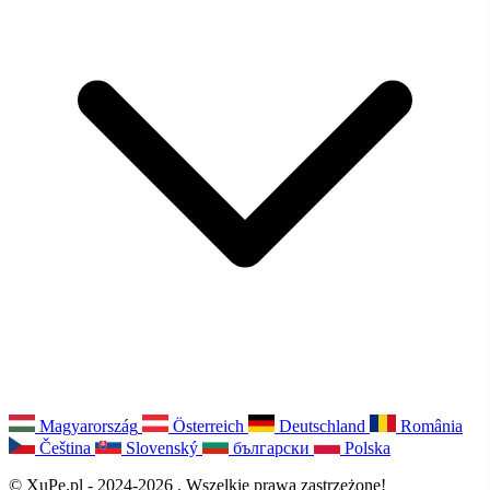
Magyarország
Österreich
Deutschland
România
Čeština
Slovenský
български
Polska
© XuPe.pl - 2024-2026 . Wszelkie prawa zastrzeżone!