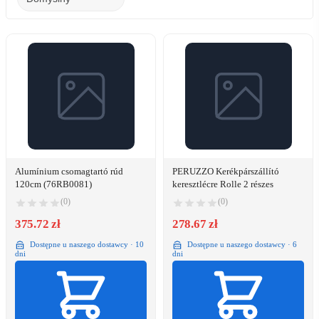
Alumínium csomagtartó rúd
PERUZZO Kerékpárszállító
120cm (76RB0081)
keresztlécre Rolle 2 részes
(0)
(0)
375.72 zł
278.67 zł
Dostępne u naszego dostawcy · 10
Dostępne u naszego dostawcy · 6
dni
dni