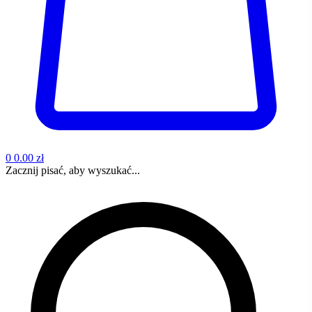
0
0.00 zł
Zacznij pisać, aby wyszukać...