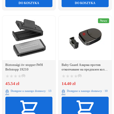
DO KOSZYKA
DO KOSZYKA
Nowy
Biztonsági öv stopper IWH
Baby Guard Аларма против
Beltstopp 19210
откопчаване на предпазен колан,
Lampa
(0)
(0)
45.54 zł
14.40 zł
Dostępne u naszego dostawcy · 13
Dostępne u naszego dostawcy · 10
dni
dni