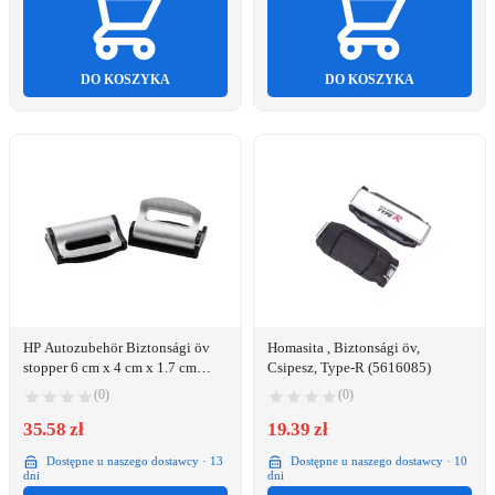
DO KOSZYKA
DO KOSZYKA
HP Autozubehör Biztonsági öv
Homasita , Biztonsági öv,
stopper 6 cm x 4 cm x 1.7 cm
Csipesz, Type-R (5616085)
(19160)
(0)
(0)
35.58 zł
19.39 zł
Dostępne u naszego dostawcy · 13
Dostępne u naszego dostawcy · 10
dni
dni