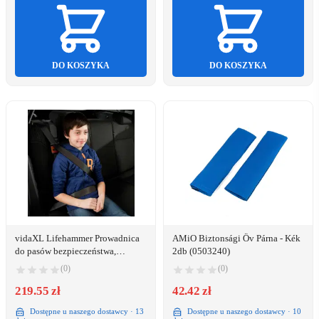
DO KOSZYKA
DO KOSZYKA
vidaXL Lifehammer Prowadnica
AMiO Biztonsági Öv Párna - Kék
do pasów bezpieczeństwa,
2db (0503240)
czerwono-czarna
(0)
(0)
219.55 zł
42.42 zł
Dostępne u naszego dostawcy · 13
Dostępne u naszego dostawcy · 10