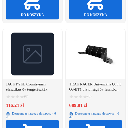
DO KOSZYKA
DO KOSZYKA
JACK PYKE Countryman
TRAK RACER Univerzális Qubic
elasztikus öv tengerészkék
QS-BT1 biztonsági öv feszítő
konzol QSBT1-BRACKET
(0)
(0)
116.21 zł
689.81 zł
Dostępne u naszego dostawcy · 6
Dostępne u naszego dostawcy · 6
dni
dni