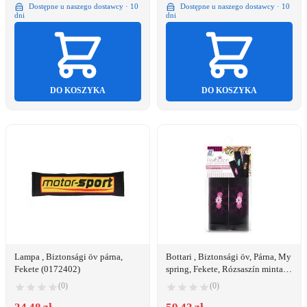
Dostępne u naszego dostawcy · 10
Dostępne u naszego dostawcy · 10
dni
dni
DO KOSZYKA
DO KOSZYKA
Lampa , Biztonsági öv párna,
Bottari , Biztonsági öv, Párna, My
Fekete (0172402)
spring, Fekete, Rózsaszín minta
(2929163)
(0)
(0)