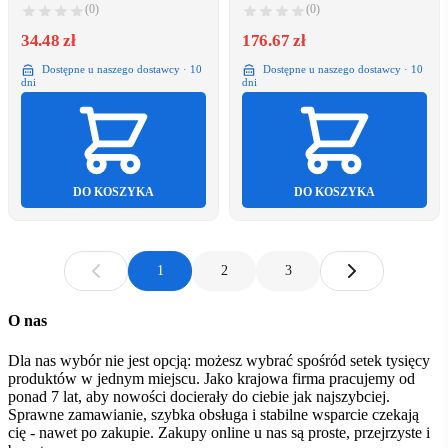
(81163898)
(0)
(0)
34.48 zł
176.67 zł
Dostępne u naszego dostawcy · 10
Dostępne u naszego dostawcy · 10
dni
dni
DO KOSZYKA
DO KOSZYKA
1
2
3
O nas
Dla nas wybór nie jest opcją: możesz wybrać spośród setek tysięcy
produktów w jednym miejscu. Jako krajowa firma pracujemy od
ponad 7 lat, aby nowości docierały do ciebie jak najszybciej.
Sprawne zamawianie, szybka obsługa i stabilne wsparcie czekają
cię - nawet po zakupie. Zakupy online u nas są proste, przejrzyste i