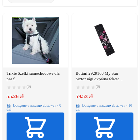
Trixie Szelki samochodowe dla
Bottari 2929160 My Star
psa S
biztonsági övpárna fekete
rózsaszín virágmintás pár
(0)
(0)
55.26 zł
59.53 zł
Dostępne u naszego dostawcy · 8
Dostępne u naszego dostawcy · 10
dni
dni