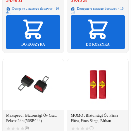
34.48 zł
59.43 zł
Dostępne u naszego dostawcy · 10
Dostępne u naszego dostawcy · 10
dni
dni
DO KOSZYKA
DO KOSZYKA
Maxspeed , Biztonsági Öv Csat,
MOMO , Biztonsági Öv Párna
Fekete 2db (56SB044)
Plüss, Piros-Sárga, Párban
(30SHP001R)
(0)
(0)