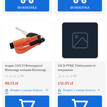
DO KOSZYKA
DO KOSZYKA
resqme 310133 Rettungstool
JACK PYKE Tölténytartós öv
Biztonsági szerszám Biztonsági
terepmintás
öv vágó, Üvegtörő (H x Sz x Ma)
(0)
(0)
76 x 17 x 32 mm 1 db
80.33 zł
151.95 zł
Dostępne u naszego dostawcy · 13
Dostępne u naszego dostawcy · 6
dni
dni