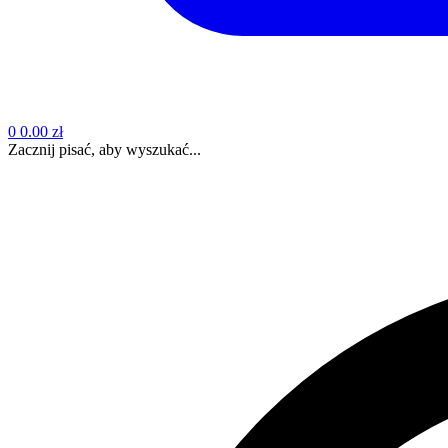
0
0.00 zł
Zacznij pisać, aby wyszukać...