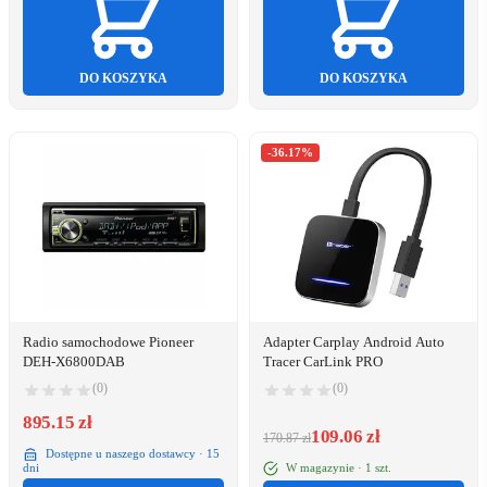
DO KOSZYKA
DO KOSZYKA
-36.17%
Radio samochodowe Pioneer
Adapter Carplay Android Auto
DEH-X6800DAB
Tracer CarLink PRO
(0)
(0)
895.15 zł
109.06 zł
170.87 zł
Dostępne u naszego dostawcy · 15
W magazynie · 1 szt.
dni