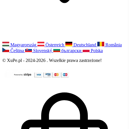
Magyarország
Österreich
Deutschland
România
Čeština
Slovenský
български
Polska
© XuPe.pl - 2024-2026 . Wszelkie prawa zastrzeżone!