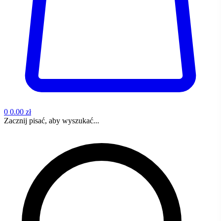
0
0.00 zł
Zacznij pisać, aby wyszukać...