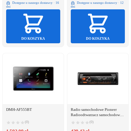
Dostępne u naszego dostawcy · 16
Dostępne u naszego dostawcy · 12
dni
dni
DO KOSZYKA
DO KOSZYKA
DMH-AF555BT
Radio samochodowe Pioneer
Radioodtwarzacz samochodowy
PIONEER MVH-S120UBA
(0)
(0)