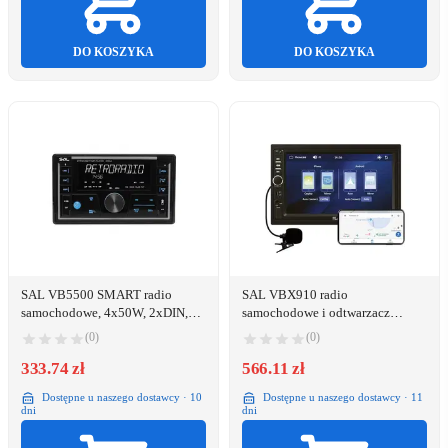
DO KOSZYKA
DO KOSZYKA
SAL VB5500 SMART radio
SAL VBX910 radio
samochodowe, 4x50W, 2xDIN,
samochodowe i odtwarzacz
FM RDS, USB-microSD,
multimedialny, CPAA multimedia
(0)
(0)
333.74 zł
566.11 zł
Dostępne u naszego dostawcy · 10
Dostępne u naszego dostawcy · 11
dni
dni