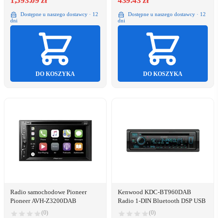
1,593.09 zł
439.43 zł
Dostępne u naszego dostawcy · 12
Dostępne u naszego dostawcy · 12
dni
dni
DO KOSZYKA
DO KOSZYKA
Radio samochodowe Pioneer
Kenwood KDC-BT960DAB
Pioneer AVH-Z3200DAB
Radio 1-DIN Bluetooth DSP USB
(0)
(0)