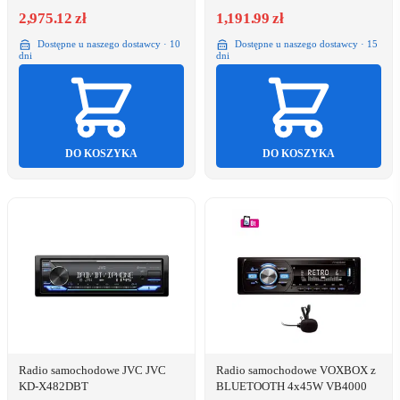
2,975.12 zł
1,191.99 zł
Dostępne u naszego dostawcy · 10
Dostępne u naszego dostawcy · 15
dni
dni
DO KOSZYKA
DO KOSZYKA
Radio samochodowe JVC JVC
Radio samochodowe VOXBOX z
KD-X482DBT
BLUETOOTH 4x45W VB4000