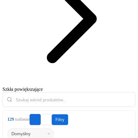
Szkła powiększające
129
trafienie
Filtry