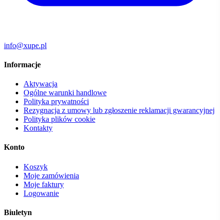
info@xupe.pl
Informacje
Aktywacja
Ogólne warunki handlowe
Polityka prywatności
Rezygnacja z umowy lub zgłoszenie reklamacji gwarancyjnej
Polityka plików cookie
Kontakty
Konto
Koszyk
Moje zamówienia
Moje faktury
Logowanie
Biuletyn