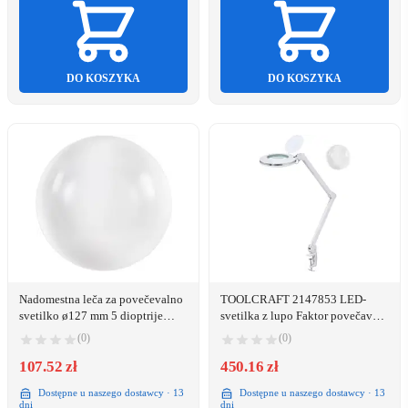
DO KOSZYKA
DO KOSZYKA
Nadomestna leča za povečevalno
TOOLCRAFT 2147853 LED-
svetilko ø127 mm 5 dioptrije
svetilka z lupo Faktor povečave:
2,25x TOOLCRAFT TO-5137794
2.25 x
(0)
(0)
nadomestna leča Faktor
povečave: 2.25 x
107.52 zł
450.16 zł
Dostępne u naszego dostawcy · 13
Dostępne u naszego dostawcy · 13
dni
dni