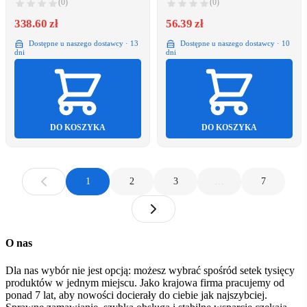
(0)
(0)
118210
338.60 zł
56.39 zł
Dostępne u naszego dostawcy · 13
Dostępne u naszego dostawcy · 10
dni
dni
DO KOSZYKA
DO KOSZYKA
1
2
3
…
7
O nas
Dla nas wybór nie jest opcją: możesz wybrać spośród setek tysięcy
produktów w jednym miejscu. Jako krajowa firma pracujemy od
ponad 7 lat, aby nowości docierały do ciebie jak najszybciej.