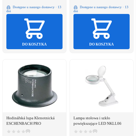
Dostępne u naszego dostawcy · 13
Dostępne u naszego dostawcy · 13
dni
dni
DO KOSZYKA
DO KOSZYKA
Hodinářská lupa Klenotnická
Lampa stołowa i szkło
ESCHENBACH PRO
powiększające LED NKLL06
(0)
(0)