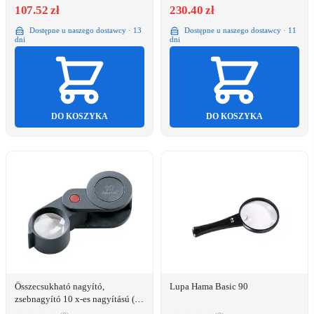
107.52 zł
230.40 zł
Dostępne u naszego dostawcy · 13
Dostępne u naszego dostawcy · 11
dni
dni
DO KOSZYKA
DO KOSZYKA
Összecsukható nagyító,
Lupa Hama Basic 90
zsebnagyító 10 x-es nagyítású (O)
23 mm fekete színű Eschenbach