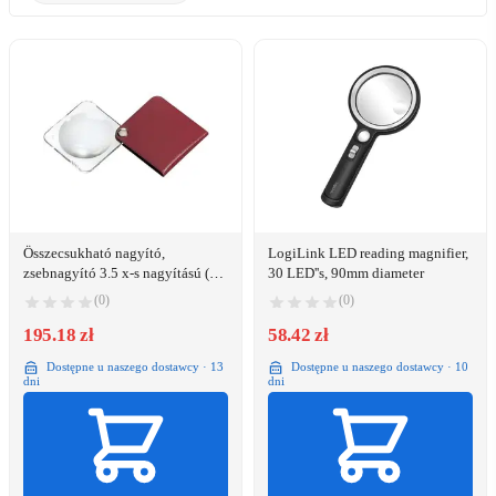
Összecsukható nagyító,
LogiLink LED reading magnifier,
zsebnagyító 3.5 x-s nagyítású (O)
30 LED''s, 90mm diameter
60 mm piros színű Eschenbach
(0)
(0)
1752160
195.18 zł
58.42 zł
Dostępne u naszego dostawcy · 13
Dostępne u naszego dostawcy · 10
dni
dni