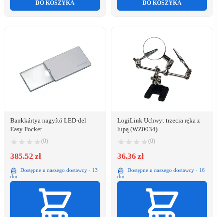
DO KOSZYKA
DO KOSZYKA
Bankkártya nagyító LED-del
LogiLink Uchwyt trzecia ręka z
Easy Pocket
lupą (WZ0034)
(0)
(0)
385.52 zł
36.36 zł
Dostępne u naszego dostawcy · 13
Dostępne u naszego dostawcy · 16
dni
dni