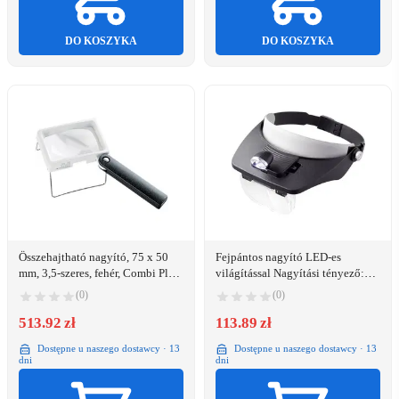
DO KOSZYKA
DO KOSZYKA
Összehajtható nagyító, 75 x 50
Fejpántos nagyító LED-es
mm, 3,5-szeres, fehér, Combi Plus
világítással Nagyítási tényező:
Eschenbach 2034 3,5 x
1.2 x, 1.8 x, 2.5 x, 3.5 x
(0)
(0)
Lencseméret: (H x Sz) 102 mm x
513.92 zł
57 mm Fekete TOOLCRAFT TO-
113.89 zł
5137803
Dostępne u naszego dostawcy · 13
Dostępne u naszego dostawcy · 13
dni
dni