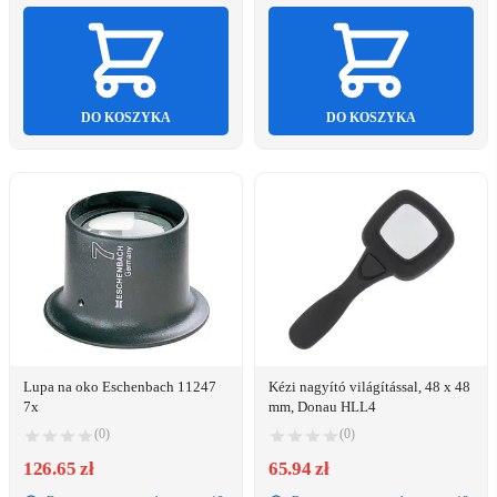
DO KOSZYKA
DO KOSZYKA
Lupa na oko Eschenbach 11247
Kézi nagyító világítással, 48 x 48
7x
mm, Donau HLL4
(0)
(0)
126.65 zł
65.94 zł