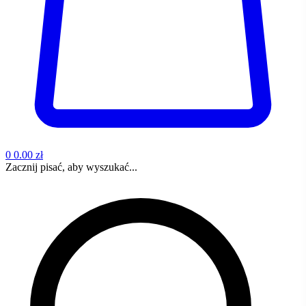
0
0.00 zł
Zacznij pisać, aby wyszukać...