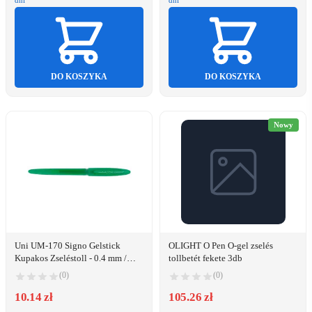
dni
dni
DO KOSZYKA
DO KOSZYKA
Nowy
Uni UM-170 Signo Gelstick
OLIGHT O Pen O-gel zselés
Kupakos Zseléstoll - 0.4 mm /
tollbetét fekete 3db
Zöld
(0)
(0)
10.14 zł
105.26 zł