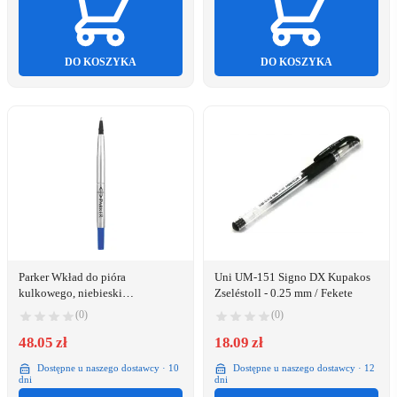
DO KOSZYKA
DO KOSZYKA
Parker Wkład do pióra
Uni UM-151 Signo DX Kupakos
kulkowego, niebieski
Zseléstoll - 0.25 mm / Fekete
(1950324/S0168730)
(0)
(0)
48.05 zł
18.09 zł
Dostępne u naszego dostawcy · 10
Dostępne u naszego dostawcy · 12
dni
dni