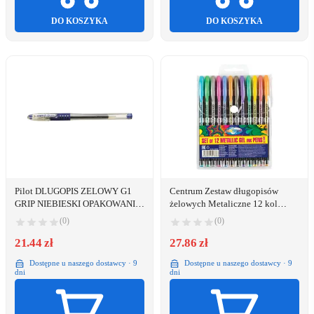
DO KOSZYKA
DO KOSZYKA
Pilot DLUGOPIS ZELOWY G1
Centrum Zestaw długopisów
GRIP NIEBIESKI OPAKOWANIE
żelowych Metaliczne 12 kol
12 SZT - BLGP G1 5L
80786
(0)
(0)
21.44 zł
27.86 zł
Dostępne u naszego dostawcy · 9
Dostępne u naszego dostawcy · 9
dni
dni